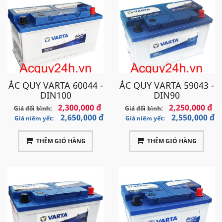
Website
acquy24h.vn
Email
acquy24h.big@gmail.com
ẮC QUY VARTA 60044 -
ẮC QUY VARTA 59043 -
DIN100
DIN90
2,300,000 đ
2,250,000 đ
Giá đổi bình:
Giá đổi bình:
2,650,000 đ
2,550,000 đ
Giá niêm yết:
Giá niêm yết:
THÊM GIỎ HÀNG
THÊM GIỎ HÀNG