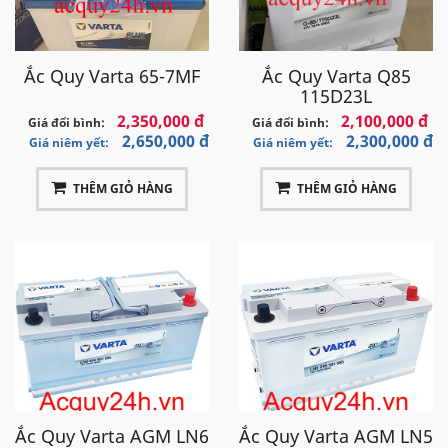
Ắc Quy Varta 65-7MF
Ắc Quy Varta Q85
Cấu tạo ắc quy Varta, công nghệ PowerFrame
115D23L
2,350,000 đ
2,100,000 đ
Giá đổi bình:
Giá đổi bình:
1. Khung dương
PowerFrame
® được cấp bằng
2,650,000 đ
2,300,000 đ
Giá niêm yết:
Giá niêm yết:
sáng chế
2. Bản cực dương với công thức khối đặc biệt
THÊM GIỎ HÀNG
THÊM GIỎ HÀNG
3. Bản cực dương với bộ chia tách bằng sợi thuỷ tinh
nguyên bản
4. Khung âm PowerFrame® được cấp bằng sáng
chế
5. Bản cực âm với công thức khối đặc biệt
6. Nhóm bản cực dương và âm
7. Bộ bản cực
8. Hộp chứa cường lực được cấp bằng sáng chế
Ắc Quy Varta AGM LN6
Ắc Quy Varta AGM LN5