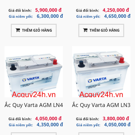
5,900,000 đ
4,250,000 đ
Giá đổi bình:
Giá đổi bình:
6,300,000 đ
4,650,000 đ
Giá niêm yết:
Giá niêm yết:
THÊM GIỎ HÀNG
THÊM GIỎ HÀNG
Hình ảnh công nghệ PowerFrame của Varta
Ắc Quy Varta AGM LN4
Ắc Quy Varta AGM LN3
Thông tin đại lý phân phối ắc quy Varta
4,050,000 đ
3,800,000 đ
Giá đổi bình:
Giá đổi bình:
Tên đại
4,350,000 đ
4,050,000 đ
Giá niêm yết:
Giá niêm yết:
Đại lý ắc quy 24h
lý