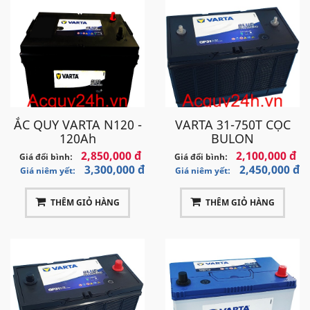
ẮC QUY VARTA N120 -
VARTA 31-750T CỌC
120Ah
BULON
2,850,000 đ
2,100,000 đ
Giá đổi bình:
Giá đổi bình:
3,300,000 đ
2,450,000 đ
Giá niêm yết:
Giá niêm yết:
THÊM GIỎ HÀNG
THÊM GIỎ HÀNG