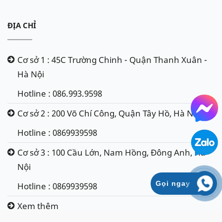
Ắc quy Varta 60044 - DIN100
ĐỊA CHỈ
ẮC QUY AMARON DIN 100Ah
(12V - 100Ah)
Cơ sở 1 : 45C Trường Chinh - Quận Thanh Xuân -
Hà Nội
Hotline : 086.993.9598
Cơ sở 2 : 200 Võ Chí Công, Quận Tây Hồ, Hà Nội
Hotline : 0869939598
Cơ sở 3 : 100 Cầu Lớn, Nam Hồng, Đông Anh, Hà
Nội
Gọi ngay
Hotline : 0869939598
Xem thêm