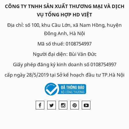
CÔNG TY TNHH SẢN XUẤT THƯƠNG MẠI VÀ DỊCH
VỤ TỔNG HỢP HD VIỆT
Địa chỉ: số 100, khu Cầu Lớn, xã Nam Hồng, huyện
Đông Anh, Hà Nội
Mã số thuế: 0108754997
Người đại diện: Bùi Văn Đức
Giấy phép đăng ký kinh doanh số 0108754997
cấp ngày 28/5/2019 tại Sở kế hoạch đầu tư TP.Hà Nội
Ắc quy Delkor 60038 - Din100
ẮC QUY VARTA 60044 - DIN100
(12V - 100Ah)