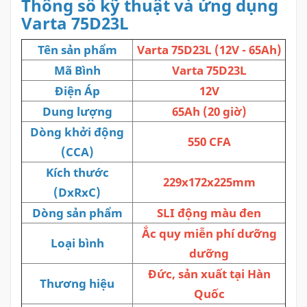
Thông số kỹ thuật và ứng dụng
Varta 75D23L
Tên sản phẩm
Varta 75D23L (12V - 65Ah)
Mã Bình
Varta 75D23L
Điện Áp
12V
Dung lượng
65Ah (20 giờ)
Dòng khởi động
550 CFA
(CCA)
Kích thước
229x172x225mm
(DxRxC)
Dòng sản phẩm
SLI động màu đen
Ắc quy miễn phí dưỡng
Loại bình
dưỡng
Đức, sản xuất tại Hàn
Thương hiệu
Quốc