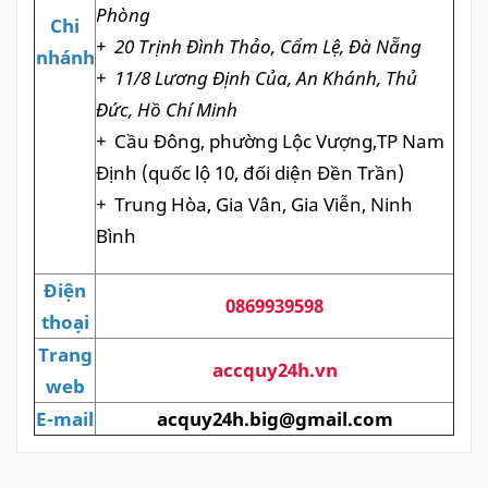
Phòng
Chi
+
20 Trịnh Đình Thảo, Cẩm Lệ, Đà Nẵng
nhánh
+
11/8 Lương Định Của, An Khánh, Thủ
Đức, Hồ Chí Minh
+
Cầu Đông, phường Lộc Vượng,TP Nam
Định (quốc lộ 10, đối diện Đền Trần)
+
Trung Hòa, Gia Vân, Gia Viễn, Ninh
Bình
Điện
0869939598
thoại
Trang
accquy24h.vn
web
E-mail
acquy24h.big@gmail.com