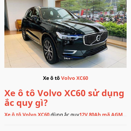
Xe ô tô
Volvo XC60
Xe ô tô Volvo XC60 sử dụng
ắc quy gì?
Xe ô tô Volvo XC60
dùng ắc quy
12V 80Ah mã AGM
DIN80L
.