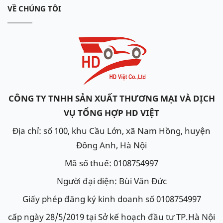
VỀ CHÚNG TÔI
Nên mua thương hiệu ắc quy nào?
Tuỳ vào nhu cầu cũng như khả năng chi trả, hãy
chọn cho mình sản phẩm phù hợp. Đừng quá ham
rẻ mà mua phải sản phẩm không rõ nguồn gốc. Các
thương hiệu uy tín hiện nay có thể kể tên như:
CÔNG TY TNHH SẢN XUẤT THƯƠNG MẠI VÀ DỊCH
Varta: Thương hiệu hơn 125 năm của Đức. Nhà máy
VỤ TỔNG HỢP HD VIỆT
sản xuất tại Hàn Quốc.
Delkor: Thương hiệu số 1 của Hàn Quốc. Nhà máy
Địa chỉ: số 100, khu Cầu Lớn, xã Nam Hồng, huyện
sản xuất tại Hàn Quốc
Đông Anh, Hà Nội
Amaron: Thương hiệu Mỹ. Nhà máy sản xuất tại Ấn
Mã số thuế: 0108754997
Độ.
Người đại diện: Bùi Văn Đức
Đại lý ắc quy 24h là đại lý ắc quy chính hãng, chúng
Giấy phép đăng ký kinh doanh số 0108754997
tôi cung cấp ắc quy cho xe
Mercedes GL 550
với giá
cấp ngày 28/5/2019 tại Sở kế hoạch đầu tư TP.Hà Nội