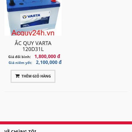
ẮC QUY VARTA
120D31L
1,800,000 đ
Giá đổi bình:
2,100,000 đ
Giá niêm yết:
THÊM GIỎ HÀNG
VỀ CHÚNG TÔI