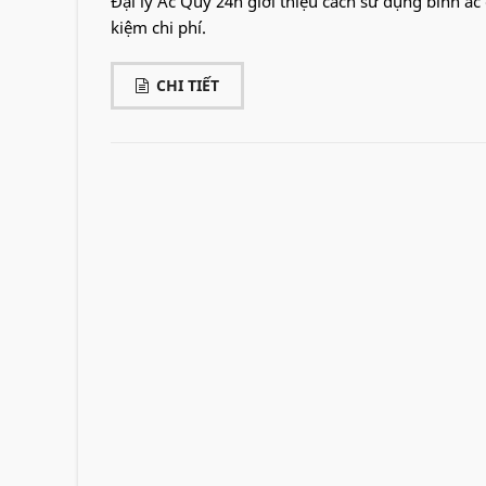
Đại lý Ắc Quy 24h giới thiệu cách sử dụng bình ắc
kiệm chi phí.
CHI TIẾT