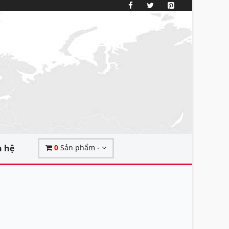
n hệ
0
Sản phẩm -