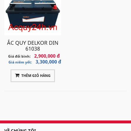
ẮC QUY DELKOR DIN
61038
2,900,000 đ
Giá đổi bình:
3,300,000 đ
Giá niêm yết:
THÊM GIỎ HÀNG
VỀ CHÚNG TÔI