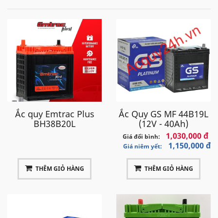
Ắc quy Emtrac Plus
Ắc Quy GS MF 44B19L
BH38B20L
(12V - 40Ah)
1,030,000 đ
Giá đổi bình:
1,150,000 đ
Giá niêm yết:
THÊM GIỎ HÀNG
THÊM GIỎ HÀNG