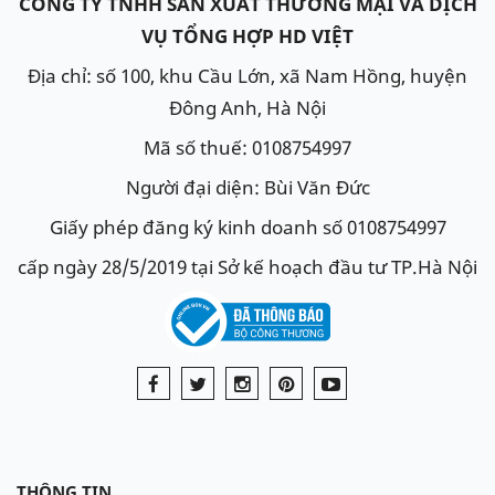
CÔNG TY TNHH SẢN XUẤT THƯƠNG MẠI VÀ DỊCH
VỤ TỔNG HỢP HD VIỆT
Địa chỉ: số 100, khu Cầu Lớn, xã Nam Hồng, huyện
Đông Anh, Hà Nội
Mã số thuế: 0108754997
Người đại diện: Bùi Văn Đức
Giấy phép đăng ký kinh doanh số 0108754997
cấp ngày 28/5/2019 tại Sở kế hoạch đầu tư TP.Hà Nội
THÔNG TIN