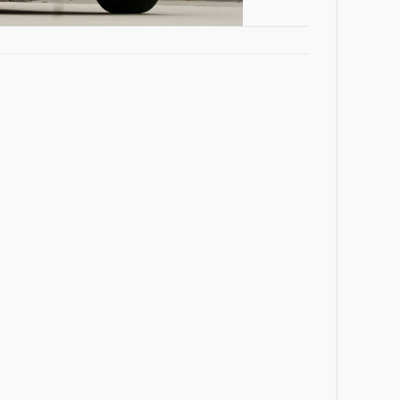
528i
gì?
00Ah mã DIN100.
ình sản phẩm phù hợp. Đừng quá ham rẻ mà
n hiện nay có thể kể tên như:
ại Hàn Quốc.
 Hàn Quốc