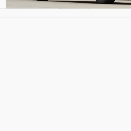
Hình ảnh xe ô tô BMW 
ô tô BMW 528i sử dụng ắc quy 
ô BMW 528i
dùng ắc quy
Sail
12V 92Ah AGM
.
t thay thế ắc quy
12V 95Ah Varta AGM LN5 hoặc 12V 1
 mua thương hiệu ắc quy nào?
o nhu cầu cũng như khả năng chi trả, hãy chọn cho m
ải sản phẩm không rõ nguồn gốc. Các thương hiệu uy tí
 Thương hiệu hơn 125 năm của Đức. Nhà máy sản xuất t
: Thương hiệu số 1 của Hàn Quốc. Nhà máy sản xuất tại
: Thương hiệu Mỹ. Nhà máy sản xuất tại Ấn Độ.