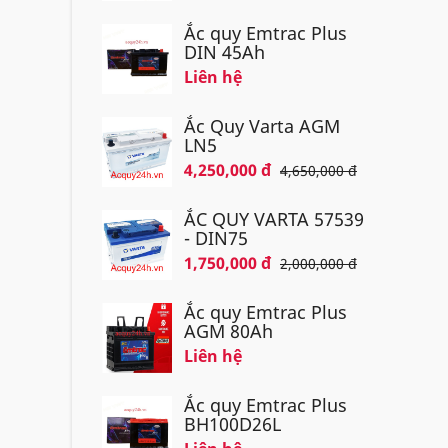
Ắc quy Emtrac Plus
DIN 45Ah
Liên hệ
Ắc Quy Varta AGM
Khách 
LN5
4,250,000 đ
4,650,000 đ
chọn ắ
quy.
ẮC QUY VARTA 57539
- DIN75
Bìn
1,750,000 đ
2,000,000 đ
Bình ắ
Ắc quy Emtrac Plus
Ngoài 
AGM 80Ah
sử dụn
Liên hệ
Ắc quy Emtrac Plus
BH100D26L