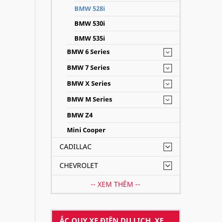
BMW 528i
BMW 530i
BMW 535i
BMW 6 Series
BMW 7 Series
BMW X Series
BMW M Series
ẮC QU
BMW Z4
Mini Cooper
CADILLAC
CHEVROLET
-- XEM THÊM --
ẮC QUY XE ĐIỆN DU LỊCH, XE