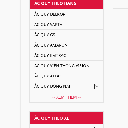
ẮC QUY THEO HÃNG
ẮC QUY DELKOR
ẮC QUY VARTA
ẮC QUY GS
Xe 
ẮC QUY AMARON
Xe ô t
ẮC QUY EMTRAC
Đề xuấ
ẮC QUY VIỄN THÔNG VISION
Nên
ẮC QUY ATLAS
Tuỳ và
ẮC QUY ĐỒNG NAI
mua ph
-- XEM THÊM --
Varta:
Delkor
ẮC QUY THEO XE
Amaron