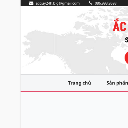
acquy24h.big@gmail.com
086.993.9598
Trang chủ
Sản phẩ