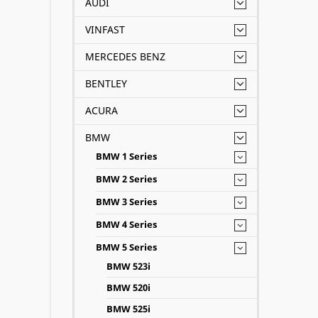
AUDI
Đại lý
VINFAST
cùng c
MERCEDES BENZ
chúng 
BENTLEY
Bìn
ACURA
BMW 5
BMW
cho hệ
BMW 1 Series
BMW 2 Series
ẮC QU
BMW 3 Series
BMW 4 Series
BMW 5 Series
BMW 523i
BMW 520i
BMW 525i