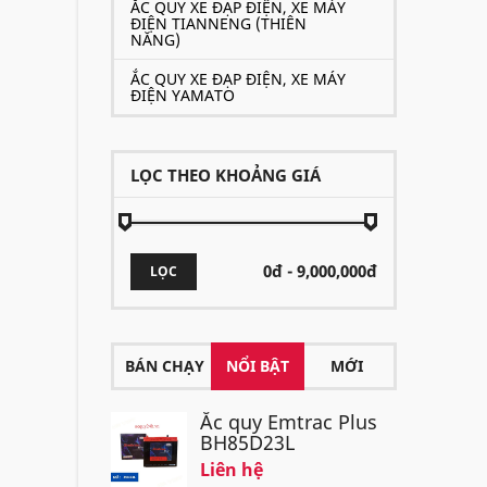
ẮC QUY XE ĐẠP ĐIỆN, XE MÁY
ĐIỆN TIANNENG (THIÊN
NĂNG)
ẮC QUY XE ĐẠP ĐIỆN, XE MÁY
ĐIỆN YAMATO
LỌC THEO KHOẢNG GIÁ
ẮC QU
LỌC
BÁN CHẠY
NỔI BẬT
MỚI
Ắc quy Emtrac Plus
BH85D23L
Liên hệ