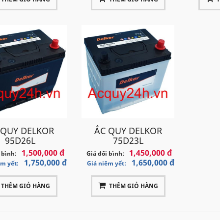
 QUY DELKOR
ẮC QUY DELKOR
95D26L
75D23L
1,500,000 đ
1,450,000 đ
 bình:
Giá đổi bình:
1,750,000 đ
1,650,000 đ
êm yết:
Giá niêm yết:
THÊM GIỎ HÀNG
THÊM GIỎ HÀNG