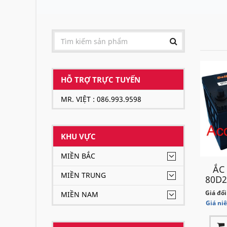
HỖ TRỢ TRỰC TUYẾN
MR. VIỆT : 086.993.9598
KHU VỰC
MIỀN BẮC
ẮC
MIỀN TRUNG
80D2
Giá đổi
MIỀN NAM
Giá ni