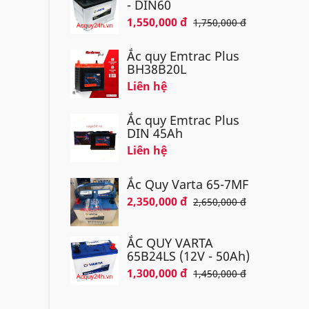
- DIN60
1,550,000 đ
1,750,000 đ
Ắc quy Emtrac Plus
BH38B20L
Liên hệ
Ắc quy Emtrac Plus
DIN 45Ah
Liên hệ
Ắc Quy Varta 65-7MF
2,350,000 đ
2,650,000 đ
ẮC QUY VARTA
65B24LS (12V - 50Ah)
1,300,000 đ
1,450,000 đ