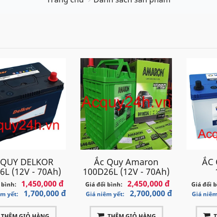
 QUY DELKOR
Ắc Quy Amaron
ẮC
6L (12V - 70Ah)
100D26L (12V - 70Ah)
1,450,000 đ
2,450,000 đ
 bình:
Giá đổi bình:
Giá đổi 
1,700,000 đ
2,700,000 đ
êm yết:
Giá niêm yết:
Giá niêm
THÊM GIỎ HÀNG
THÊM GIỎ HÀNG