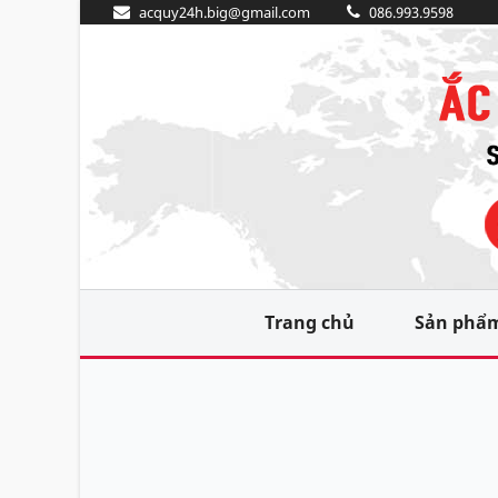
acquy24h.big@gmail.com
086.993.9598
Trang chủ
Sản phẩ