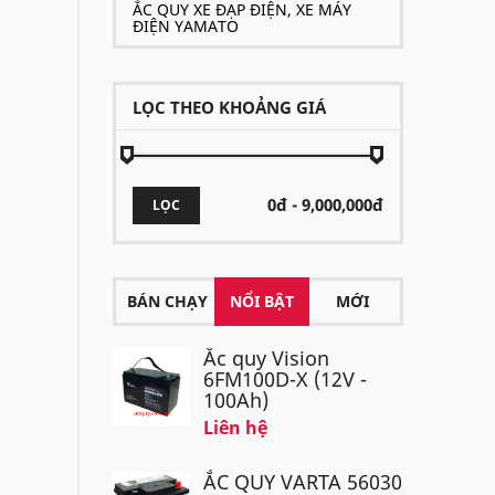
ẮC QUY XE ĐẠP ĐIỆN, XE MÁY
ĐIỆN YAMATO
LỌC THEO KHOẢNG GIÁ
LỌC
BÁN CHẠY
NỔI BẬT
MỚI
Ắc quy Vision
6FM100D-X (12V -
100Ah)
Liên hệ
ẮC QUY VARTA 56030