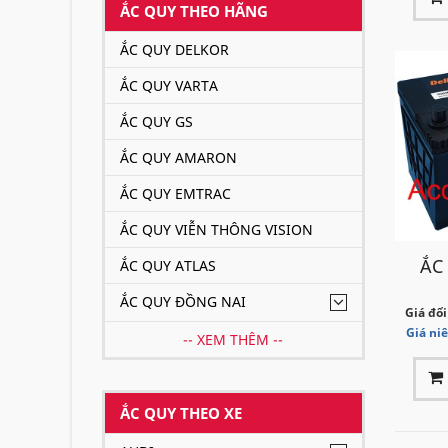
ẮC QUY THEO HÃNG
ẮC QUY DELKOR
ẮC QUY VARTA
ẮC QUY GS
ẮC QUY AMARON
ẮC QUY EMTRAC
ẮC QUY VIỄN THÔNG VISION
ẮC
ẮC QUY ATLAS
ẮC QUY ĐỒNG NAI
Giá đổi
Giá ni
-- XEM THÊM --
ẮC QUY THEO XE