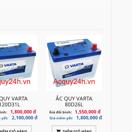
 QUY VARTA
ẮC QUY VARTA
120D31L
80D26L
1,800,000 đ
1,550,000 đ
bình:
Giá đổi bình:
2,100,000 đ
1,800,000 đ
 yết:
Giá niêm yết:
THÊM GIỎ HÀNG
THÊM GIỎ HÀNG