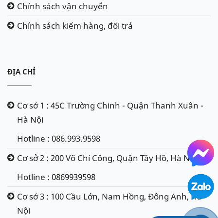
giá tình trạng bình. Ngoài ra còn kiểm tra mức độ
Chính sách vận chuyển
hoạt động của máy phát, củ đề có ổn định không.
Chính sách kiểm hàng, đổi trả
Thay thế ắc quy tận nơi mà bạn không phát sinh
thêm bất cứ khoản chi phí nào. Báo giá cho khách
hàng trước khi thay lắp.
Đội ngũ nhân viên chuyên nghiệp, nhiều năm kinh
ĐỊA CHỈ
nghiệm. Thay lắp kịp thời, thao tác nhanh gọn, an
toàn, sạch sẽ.
Cơ sở 1 : 45C Trường Chinh - Quận Thanh Xuân -
Hỗ trợ mua lại bình ắc quy cũ, hỏng giá cao để giảm
Hà Nội
chi phí cho khách hàng.
Hotline : 086.993.9598
Cơ sở 2 : 200 Võ Chí Công, Quận Tây Hồ, Hà Nội
Hotline : 0869939598
Cơ sở 3 : 100 Cầu Lớn, Nam Hồng, Đông Anh, Hà
Nội