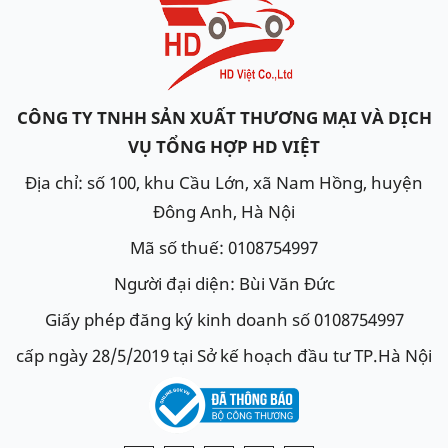
Ắc quy Varta AGM LN3 tốt cho
Mercedes C250 2015+
Ưu điểm của bình ắc quy Varta
AGM
CÔNG TY TNHH SẢN XUẤT THƯƠNG MẠI VÀ DỊCH
AGM rất an toàn, hoàn toàn kín khí.
VỤ TỔNG HỢP HD VIỆT
Ắc quy AGM có tuổi thọ gấp 3 lần so với ắc quy thông
Địa chỉ: số 100, khu Cầu Lớn, xã Nam Hồng, huyện
thường.
Đông Anh, Hà Nội
Dòng CCA cực cao cho phép ắc quy AGM Varta hoạt
Mã số thuế: 0108754997
động bất chấp mọi điều kiện thời tiết.
Người đại diện: Bùi Văn Đức
Giữ & Dẫn điện rất tốt, không cần sạc ắc quy quá
thông thường như những loại Ắc quy acid chì khác.
Giấy phép đăng ký kinh doanh số 0108754997
Sạc nhanh gấp x5 lần so với loại Ắc quy nước.
cấp ngày 28/5/2019 tại Sở kế hoạch đầu tư TP.Hà Nội
Khả năng xả sâu cao, cho phép quy trình nạp xả vận
hành liên tục.