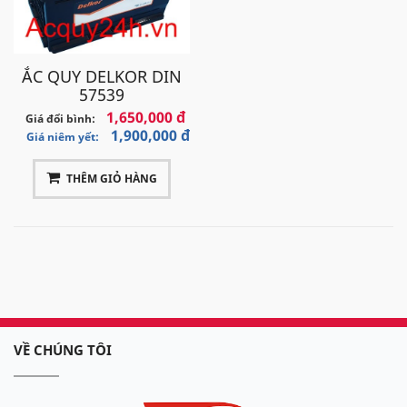
ẮC QUY DELKOR DIN
57539
1,650,000 đ
Giá đổi bình:
1,900,000 đ
Giá niêm yết:
THÊM GIỎ HÀNG
VỀ CHÚNG TÔI