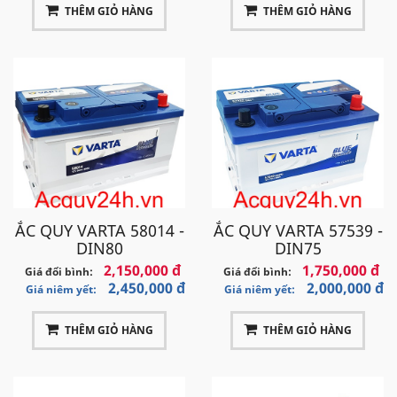
THÊM GIỎ HÀNG
THÊM GIỎ HÀNG
Ắc quy Delkor DIN58039 12V - 80Ah
- Bảo hành 6
tháng
Ắc quy Varta DIN58014 12V - 80Ah
- Bảo hành 6
tháng
Ắc quy Amaron DIN80 12V - 80Ah
- Bảo hành 9
tháng
ẮC QUY VARTA AGM LN4 12V - 80Ah
- Bảo hành 12
tháng
ẮC QUY VARTA 58014 -
ẮC QUY VARTA 57539 -
Ắc quy Mercedes C250 2015+
DIN80
DIN75
Ắc quy Delkor DIN57539 12V - 75Ah
- Bảo hành 6
2,150,000 đ
1,750,000 đ
Giá đổi bình:
Giá đổi bình:
2,450,000 đ
2,000,000 đ
Giá niêm yết:
Giá niêm yết:
tháng
Ắc quy Varta DIN57539 12V - 75Ah
- Bảo hành 6
THÊM GIỎ HÀNG
THÊM GIỎ HÀNG
tháng
Ắc quy Amaron DIN74 12V - 74Ah
- Bảo hành 9