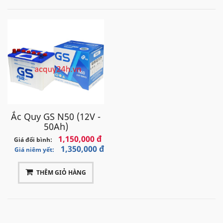
Ắc Quy GS N50 (12V -
50Ah)
1,150,000 đ
Giá đổi bình:
1,350,000 đ
Giá niêm yết:
THÊM GIỎ HÀNG