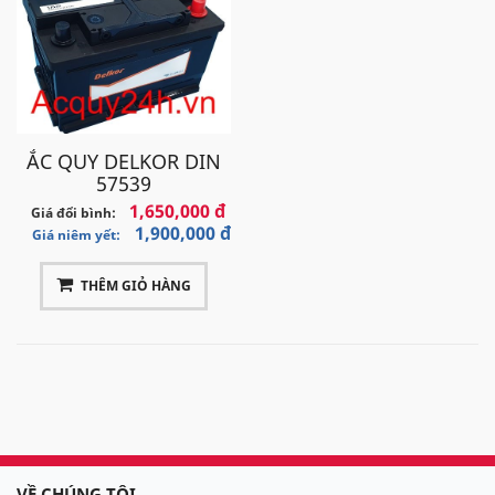
ẮC QUY DELKOR DIN
57539
1,650,000 đ
Giá đổi bình:
1,900,000 đ
Giá niêm yết:
THÊM GIỎ HÀNG
VỀ CHÚNG TÔI