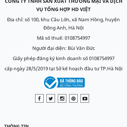
CÔNG TY TNHH SẢN XUẤT THƯƠNG MẠI VÀ DỊCH
VỤ TỔNG HỢP HD VIỆT
Địa chỉ: số 100, khu Cầu Lớn, xã Nam Hồng, huyện
Đông Anh, Hà Nội
Mã số thuế: 0108754997
Người đại diện: Bùi Văn Đức
Giấy phép đăng ký kinh doanh số 0108754997
cấp ngày 28/5/2019 tại Sở kế hoạch đầu tư TP.Hà Nội
THÔNG TIN