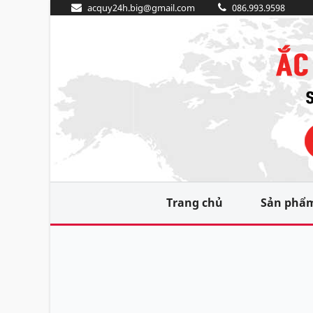
acquy24h.big@gmail.com
086.993.9598
Trang chủ
Sản phẩ