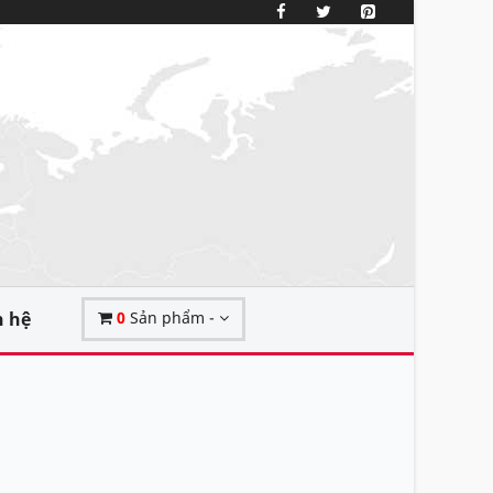
n hệ
0
Sản phẩm -