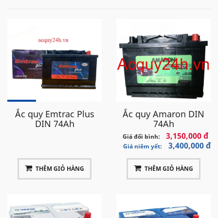
Ắc quy Emtrac Plus
Ắc quy Amaron DIN
DIN 74Ah
74Ah
3,150,000 đ
Giá đổi bình:
3,400,000 đ
Giá niêm yết:
THÊM GIỎ HÀNG
THÊM GIỎ HÀNG