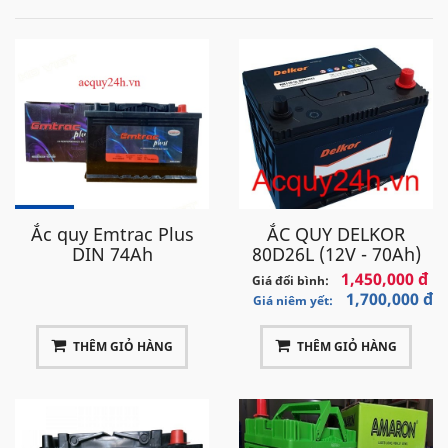
Ắc quy Emtrac Plus
ẮC QUY DELKOR
DIN 74Ah
80D26L (12V - 70Ah)
1,450,000 đ
Giá đổi bình:
1,700,000 đ
Giá niêm yết:
THÊM GIỎ HÀNG
THÊM GIỎ HÀNG