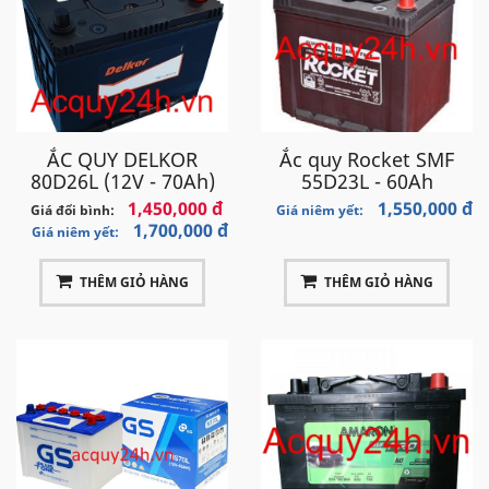
ẮC QUY DELKOR
Ắc quy Rocket SMF
80D26L (12V - 70Ah)
55D23L - 60Ah
1,450,000 đ
1,550,000 đ
Giá đổi bình:
Giá niêm yết:
1,700,000 đ
Giá niêm yết:
THÊM GIỎ HÀNG
THÊM GIỎ HÀNG