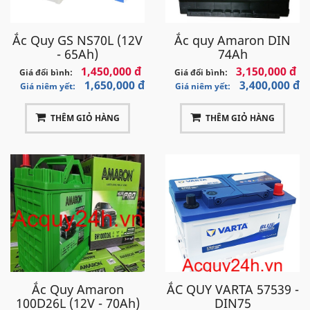
Ắc Quy GS NS70L (12V
Ắc quy Amaron DIN
- 65Ah)
74Ah
1,450,000 đ
3,150,000 đ
Giá đổi bình:
Giá đổi bình:
1,650,000 đ
3,400,000 đ
Giá niêm yết:
Giá niêm yết:
THÊM GIỎ HÀNG
THÊM GIỎ HÀNG
Ắc Quy Amaron
ẮC QUY VARTA 57539 -
100D26L (12V - 70Ah)
DIN75