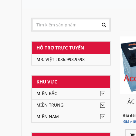
HỖ TRỢ TRỰC TUYẾN
MR. VIỆT : 086.993.9598
KHU VỰC
MIỀN BẮC
ẮC
MIỀN TRUNG
Giá đổi
MIỀN NAM
Giá ni