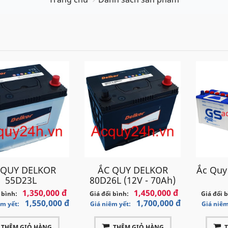
 QUY DELKOR
ẮC QUY DELKOR
Ắc Quy
55D23L
80D26L (12V - 70Ah)
1,350,000 đ
1,450,000 đ
 bình:
Giá đổi bình:
Giá đổi 
1,550,000 đ
1,700,000 đ
êm yết:
Giá niêm yết:
Giá niêm
THÊM GIỎ HÀNG
THÊM GIỎ HÀNG