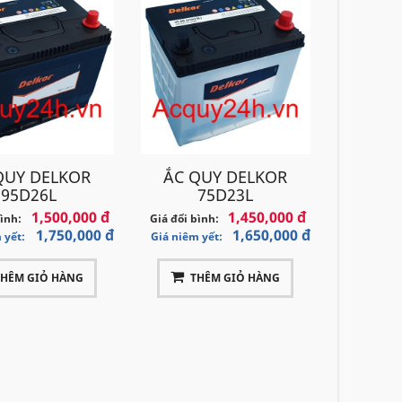
QUY DELKOR
ẮC QUY DELKOR
95D26L
75D23L
1,500,000 đ
1,450,000 đ
bình:
Giá đổi bình:
1,750,000 đ
1,650,000 đ
 yết:
Giá niêm yết:
THÊM GIỎ HÀNG
THÊM GIỎ HÀNG