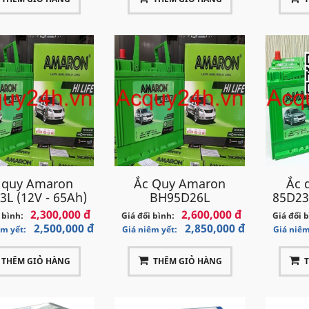
 quy Amaron
Ắc Quy Amaron
Ắc 
3L (12V - 65Ah)
BH95D26L
85D23
2,300,000 đ
2,600,000 đ
 bình:
Giá đổi bình:
Giá đổi 
2,500,000 đ
2,850,000 đ
êm yết:
Giá niêm yết:
Giá niêm
THÊM GIỎ HÀNG
THÊM GIỎ HÀNG