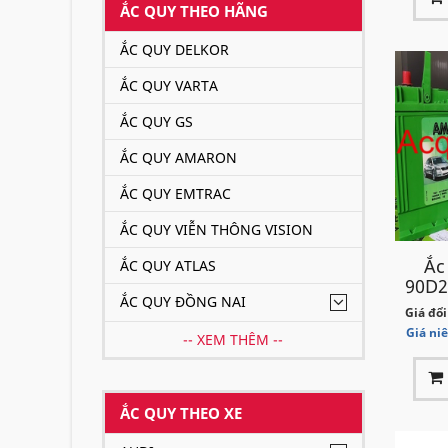
ẮC QUY THEO HÃNG
ẮC QUY DELKOR
ẮC QUY VARTA
ẮC QUY GS
ẮC QUY AMARON
ẮC QUY EMTRAC
ẮC QUY VIỄN THÔNG VISION
Ắc
ẮC QUY ATLAS
90D2
ẮC QUY ĐỒNG NAI
Giá đổi
Giá ni
-- XEM THÊM --
ẮC QUY THEO XE