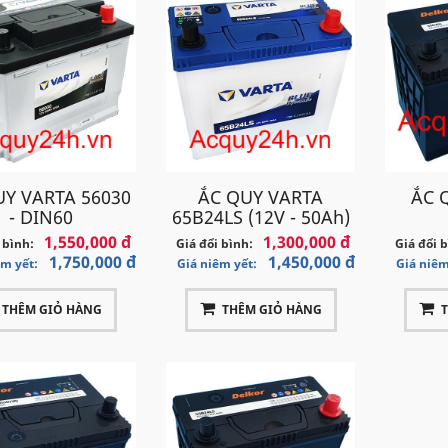
UY VARTA 56030
ẮC QUY VARTA
ẮC 
- DIN60
65B24LS (12V - 50Ah)
1,550,000 đ
1,300,000 đ
 bình:
Giá đổi bình:
Giá đổi 
1,750,000 đ
1,450,000 đ
êm yết:
Giá niêm yết:
Giá niêm
THÊM GIỎ HÀNG
THÊM GIỎ HÀNG