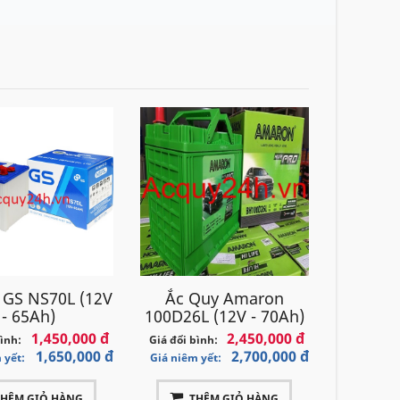
 GS NS70L (12V
Ắc Quy Amaron
- 65Ah)
100D26L (12V - 70Ah)
1,450,000 đ
2,450,000 đ
bình:
Giá đổi bình:
1,650,000 đ
2,700,000 đ
 yết:
Giá niêm yết:
THÊM GIỎ HÀNG
THÊM GIỎ HÀNG