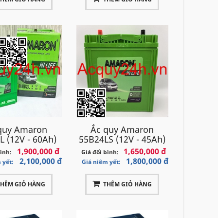
quy Amaron
Ắc quy Amaron
L (12V - 60Ah)
55B24LS (12V - 45Ah)
1,900,000 đ
1,650,000 đ
bình:
Giá đổi bình:
2,100,000 đ
1,800,000 đ
 yết:
Giá niêm yết:
THÊM GIỎ HÀNG
THÊM GIỎ HÀNG