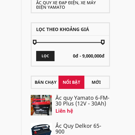
ẮC QUY XE ĐẠP ĐIỆN, XE MÁY
ĐIỆN YAMATO
LỌC THEO KHOẢNG GIÁ
LỌC
BÁN CHẠY
NỔI BẬT
MỚI
Ắc quy Yamato 6-FM-
30 Plus (12V - 30Ah)
Liên hệ
Ắc Quy Delkor 65-
900