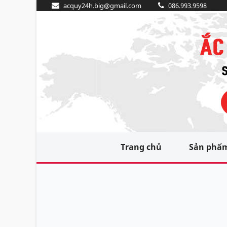
acquy24h.big@gmail.com
086.993.9598
Trang chủ
Sản phẩ