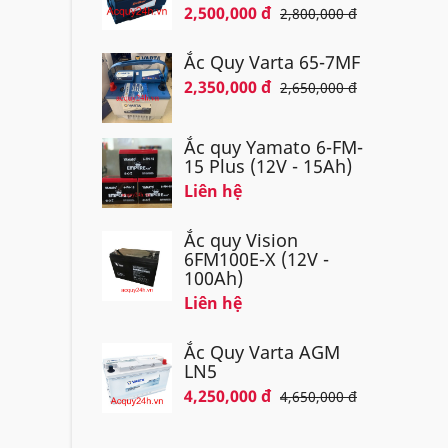
2,500,000 đ
2,800,000 đ
Ắc Quy Varta 65-7MF
2,350,000 đ
2,650,000 đ
Ắc quy Yamato 6-FM-
15 Plus (12V - 15Ah)
Liên hệ
Ắc quy Vision
6FM100E-X (12V -
100Ah)
Liên hệ
Ắc Quy Varta AGM
LN5
4,250,000 đ
4,650,000 đ