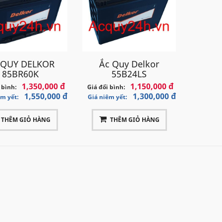
 QUY DELKOR
Ắc Quy Delkor
85BR60K
55B24LS
1,350,000 đ
1,150,000 đ
 bình:
Giá đổi bình:
1,550,000 đ
1,300,000 đ
êm yết:
Giá niêm yết:
THÊM GIỎ HÀNG
THÊM GIỎ HÀNG