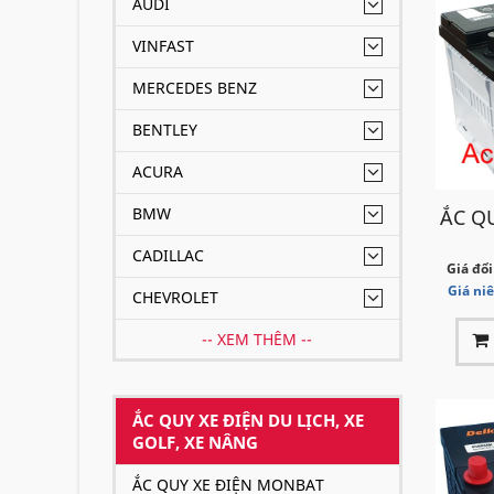
AUDI
VINFAST
MERCEDES BENZ
BENTLEY
ACURA
BMW
ẮC Q
CADILLAC
Giá đổi
Giá ni
CHEVROLET
-- XEM THÊM --
ẮC QUY XE ĐIỆN DU LỊCH, XE
GOLF, XE NÂNG
ẮC QUY XE ĐIỆN MONBAT