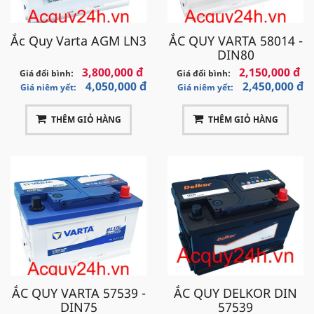
Ắc Quy Varta AGM LN3
ẮC QUY VARTA 58014 -
DIN80
3,800,000 đ
2,150,000 đ
Giá đổi bình:
Giá đổi bình:
4,050,000 đ
2,450,000 đ
Giá niêm yết:
Giá niêm yết:
THÊM GIỎ HÀNG
THÊM GIỎ HÀNG
ẮC QUY VARTA 57539 -
ẮC QUY DELKOR DIN
DIN75
57539