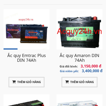
Ắc quy Emtrac Plus
Ắc quy Amaron DIN
DIN 74Ah
74Ah
3,150,000 đ
Giá đổi bình:
3,400,000 đ
Giá niêm yết:
THÊM GIỎ HÀNG
THÊM GIỎ HÀNG