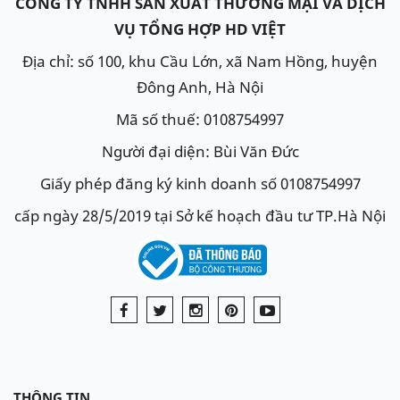
CÔNG TY TNHH SẢN XUẤT THƯƠNG MẠI VÀ DỊCH
VỤ TỔNG HỢP HD VIỆT
Địa chỉ: số 100, khu Cầu Lớn, xã Nam Hồng, huyện
Đông Anh, Hà Nội
Mã số thuế: 0108754997
Người đại diện: Bùi Văn Đức
Giấy phép đăng ký kinh doanh số 0108754997
cấp ngày 28/5/2019 tại Sở kế hoạch đầu tư TP.Hà Nội
THÔNG TIN