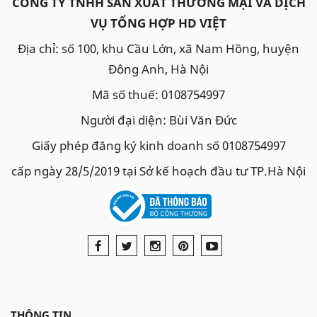
CÔNG TY TNHH SẢN XUẤT THƯƠNG MẠI VÀ DỊCH
VỤ TỔNG HỢP HD VIỆT
Địa chỉ: số 100, khu Cầu Lớn, xã Nam Hồng, huyện
Đông Anh, Hà Nội
Mã số thuế: 0108754997
Người đại diện: Bùi Văn Đức
Giấy phép đăng ký kinh doanh số 0108754997
cấp ngày 28/5/2019 tại Sở kế hoạch đầu tư TP.Hà Nội
THÔNG TIN