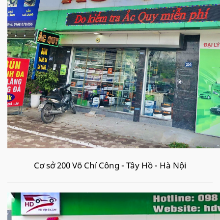
Cơ sở 200 Võ Chí Công - Tây Hồ - Hà Nội