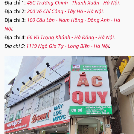
Địa chỉ 1:
45C Trường Chinh - Thanh Xuân - Hà Nội
.
Địa chỉ 2:
200 Võ Chí Công - Tây Hồ - Hà Nội
.
Địa chỉ 3:
100 Cầu Lớn - Nam Hồng - Đông Anh - Hà
Nội
.
Địa chỉ 4:
66 Vũ Trọng Khánh - Hà Đông - Hà Nội
.
Địa chỉ 5:
1119 Ngô Gia Tự - Long Biên - Hà Nội
.