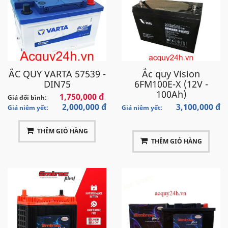
ẮC QUY VARTA 57539 -
Ắc quy Vision
DIN75
6FM100E-X (12V -
100Ah)
1,750,000 đ
Giá đổi bình:
2,000,000 đ
3,100,000 đ
Giá niêm yết:
Giá niêm yết:
THÊM GIỎ HÀNG
THÊM GIỎ HÀNG