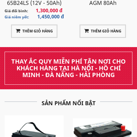
65B24LS (12V - 50Ah)
AGM 80Ah
1,300,000 đ
Giá đổi bình:
1,450,000 đ
Giá niêm yết:
THÊM GIỎ HÀNG
THÊM GIỎ HÀNG
THAY ẮC QUY MIỄN PHÍ TẬN NƠI CHO
KHÁCH HÀNG TẠI HÀ NỘI - HỒ CHÍ
MINH - ĐÀ NẴNG - HẢI PHÒNG
SẢN PHẨM NỔI BẬT