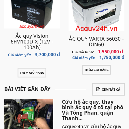
Ắc quy Vision
ẮC QUY VARTA 56030 -
6FM100D-X (12V -
DIN60
100Ah)
1,550,000 đ
Giá đổi bình:
3,700,000 đ
Giá niêm yết:
1,750,000 đ
Giá niêm yết:
THÊM GIỎ HÀNG
THÊM GIỎ HÀNG
BÀI VIẾT GẦN ĐÂY
XEM TẤT CẢ
Cứu hộ ắc quy, thay
bình ắc quy ô tô tại phố
Vũ Tông Phan, quận
Thanh...
Acquy24h.vn cứu hộ ắc quy