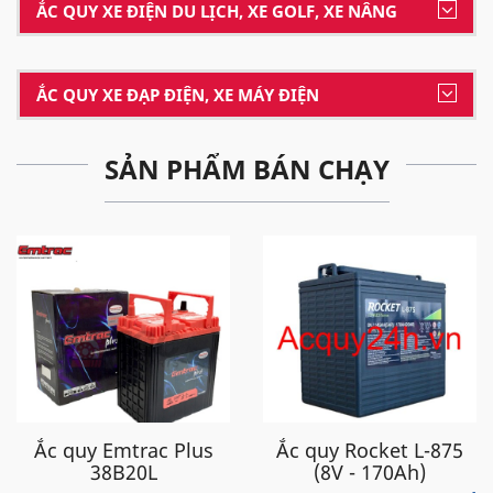
ẮC QUY XE ĐIỆN DU LỊCH, XE GOLF, XE NÂNG
ẮC QUY XE ĐẠP ĐIỆN, XE MÁY ĐIỆN
SẢN PHẨM BÁN CHẠY
Ắc quy Emtrac Plus
Ắc quy Rocket L-875
38B20L
(8V - 170Ah)