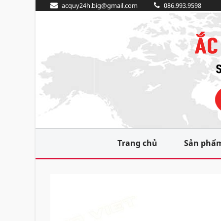
acquy24h.big@gmail.com
086.993.9598
Trang chủ
Sản phẩ