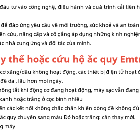
ầu tư vào công nghệ, điều hành và quá trình cải tiến h
ị để đáp ứng yêu cầu về môi trường, sức khoẻ và an toàn
hiên cứu, nâng cấp và cố gắng áp dụng những kinh nghiệ
ác nhà cung ứng và đối tác của mình.
ay thế hoặc cứu hộ ắc quy Emt
cơ xăng/dầu không hoạt động, các thiết bị điện tử hoạ
đề dai, lâu hơn mọi ngày.
hông tắt khi động cơ đang hoạt động, máy sạc vẫn đang 
u xanh hoặc trắng ở cọc bình nhiều
iến các kết nối không chắc chắn khiến dòng đề không đ
g ắc quy chuyển sang màu Đỏ hoặc trắng: cần thay mới.
ng máy