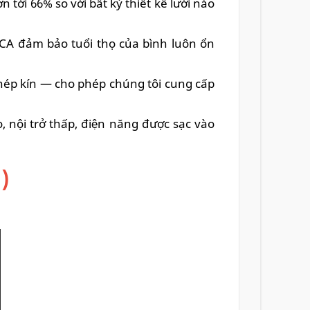
i 66% so với bất kỳ thiết kế lưới nào
CCA đảm bảo tuổi thọ của bình luôn ổn
 khép kín — cho phép chúng tôi cung cấp
 nội trở thấp, điện năng được sạc vào
)