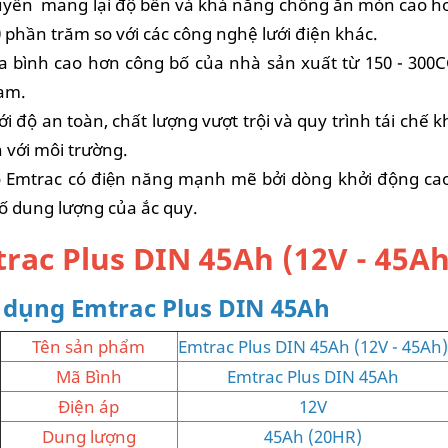
ền mang lại độ bền và khả năng chống ăn mòn cao hơn tớ
0 phần trăm so với các công nghệ lưới điện khác.
a bình cao hơn công bố của nhà sản xuất từ 150 - 300
Nam.
ới độ an toàn, chất lượng vượt trội và quy trình tái chế
 với môi trường.
ô tô Emtrac có điện năng mạnh mẽ bởi dòng khởi động cao,
 số dung lượng của ắc quy.
rac Plus DIN 45Ah (12V - 45Ah
 dụng Emtrac Plus DIN 45Ah
Tên sản phẩm
Emtrac Plus DIN 45Ah (12V - 45Ah)
Mã Bình
Emtrac Plus DIN 45Ah
Điện áp
12V
Dung lượng
45Ah (20HR)