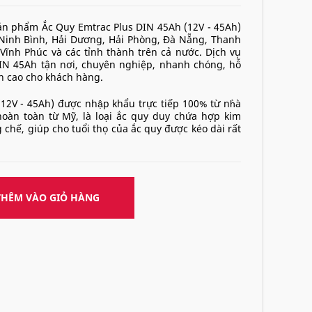
sản phẩm Ắc Quy Emtrac Plus DIN 45Ah (12V - 45Ah)
, Ninh Bình, Hải Dương, Hải Phòng, Đà Nẵng, Thanh
Vĩnh Phúc và các tỉnh thành trên cả nước. Dịch vụ
DIN 45Ah tận nơi, chuyên nghiệp, nhanh chóng, hỗ
nh cao cho khách hàng.
 - 45Ah) được nhập khẩu trực tiếp 100% từ nh̀à
hoàn toàn từ Mỹ, là loại ắc quy duy chứa hợp kim
chế, giúp cho tuổi thọ của ắc quy được kéo dài rất
THÊM VÀO GIỎ HÀNG