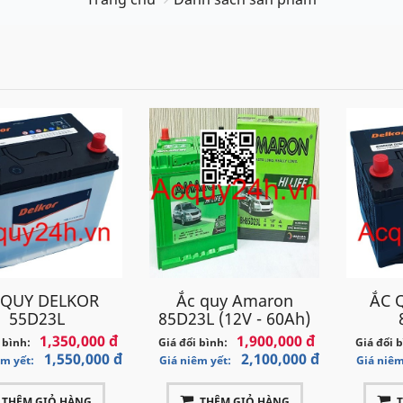
 QUY DELKOR
Ắc quy Amaron
ẮC 
55D23L
85D23L (12V - 60Ah)
1,350,000 đ
1,900,000 đ
 bình:
Giá đổi bình:
Giá đổi 
1,550,000 đ
2,100,000 đ
êm yết:
Giá niêm yết:
Giá niêm
THÊM GIỎ HÀNG
THÊM GIỎ HÀNG