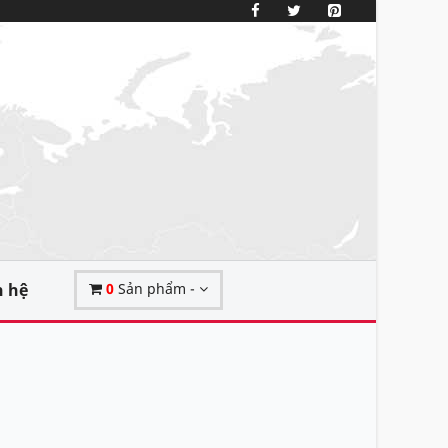
n hệ
0
Sản phẩm -