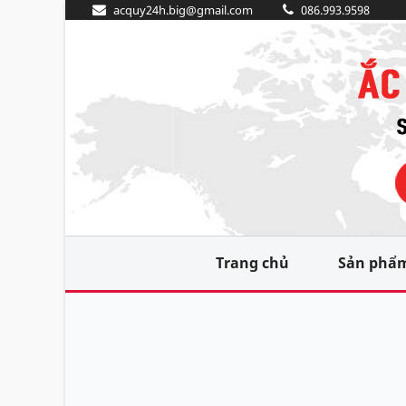
acquy24h.big@gmail.com
086.993.9598
Trang chủ
Sản phẩ