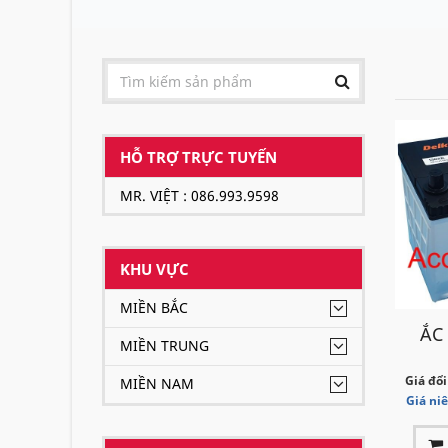
HỖ TRỢ TRỰC TUYẾN
MR. VIỆT : 086.993.9598
KHU VỰC
MIỀN BẮC
ẮC
MIỀN TRUNG
Giá đổi
MIỀN NAM
Giá ni