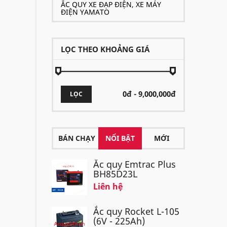
ẮC QUY XE ĐẠP ĐIỆN, XE MÁY
ĐIỆN YAMATO
LỌC THEO KHOẢNG GIÁ
LỌC
BÁN CHẠY
NỔI BẬT
MỚI
Ắc quy Emtrac Plus
BH85D23L
Liên hệ
Ắc quy Rocket L-105
(6V - 225Ah)