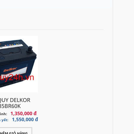
QUY DELKOR
85BR60K
1,350,000 đ
bình:
1,550,000 đ
 yết:
THÊM GIỎ HÀNG