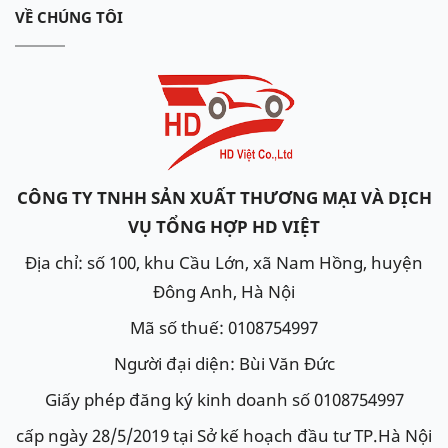
AGM
. Đề xuất thay thế ắc quy
12V 95Ah Varta AGM
VỀ CHÚNG TÔI
LN5 hoặc 12V 100Ah mã DIN100.
Nên mua thương hiệu ắc quy nào?
Tuỳ vào nhu cầu cũng như khả năng chi trả, hãy
chọn cho mình sản phẩm phù hợp. Đừng quá ham
rẻ mà mua phải sản phẩm không rõ nguồn gốc. Các
CÔNG TY TNHH SẢN XUẤT THƯƠNG MẠI VÀ DỊCH
thương hiệu uy tín hiện nay có thể kể tên như:
VỤ TỔNG HỢP HD VIỆT
Varta: Thương hiệu hơn 125 năm của Đức. Nhà máy
Địa chỉ: số 100, khu Cầu Lớn, xã Nam Hồng, huyện
sản xuất tại Hàn Quốc.
Đông Anh, Hà Nội
Delkor: Thương hiệu số 1 của Hàn Quốc. Nhà máy
Mã số thuế: 0108754997
sản xuất tại Hàn Quốc
Người đại diện: Bùi Văn Đức
Amaron: Thương hiệu Mỹ. Nhà máy sản xuất tại Ấn
Giấy phép đăng ký kinh doanh số 0108754997
Độ.
cấp ngày 28/5/2019 tại Sở kế hoạch đầu tư TP.Hà Nội