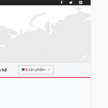
n hệ
0
Sản phẩm -