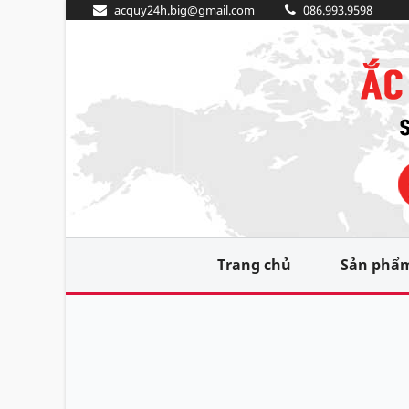
acquy24h.big@gmail.com
086.993.9598
Trang chủ
Sản phẩ