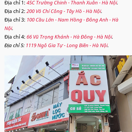
Địa chỉ 1:
45C Trường Chinh - Thanh Xuân - Hà Nội
.
Địa chỉ 2:
200 Võ Chí Công - Tây Hồ - Hà Nội
.
Địa chỉ 3:
100 Cầu Lớn - Nam Hồng - Đông Anh - Hà
Nội
.
Địa chỉ 4:
66 Vũ Trọng Khánh - Hà Đông - Hà Nội
.
Địa chỉ 5:
1119 Ngô Gia Tự - Long Biên - Hà Nội
.