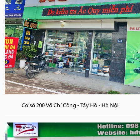
Cơ sở 200 Võ Chí Công - Tây Hồ - Hà Nội