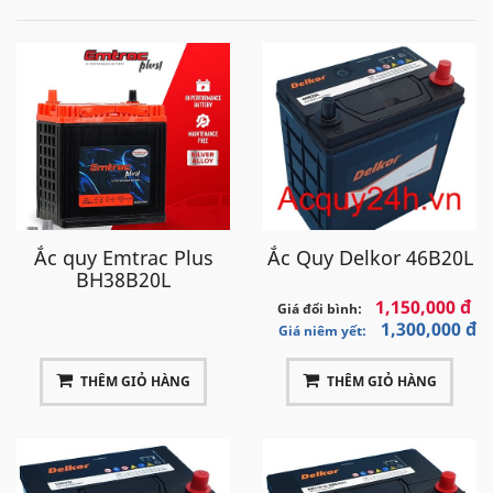
Ắc quy Emtrac Plus
Ắc Quy Delkor 46B20L
BH38B20L
1,150,000 đ
Giá đổi bình:
1,300,000 đ
Giá niêm yết:
THÊM GIỎ HÀNG
THÊM GIỎ HÀNG