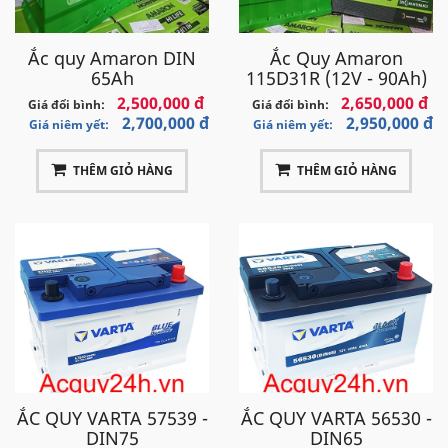
Ắc quy Amaron DIN
Ắc Quy Amaron
65Ah
115D31R (12V - 90Ah)
2,500,000 đ
2,650,000 đ
Giá đổi bình:
Giá đổi bình:
2,700,000 đ
2,950,000 đ
Giá niêm yết:
Giá niêm yết:
THÊM GIỎ HÀNG
THÊM GIỎ HÀNG
ẮC QUY VARTA 57539 -
ẮC QUY VARTA 56530 -
DIN75
DIN65