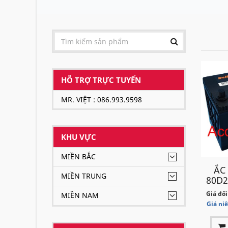
HỖ TRỢ TRỰC TUYẾN
MR. VIỆT : 086.993.9598
KHU VỰC
MIỀN BẮC
ẮC
MIỀN TRUNG
80D2
Giá đổi
MIỀN NAM
Giá ni