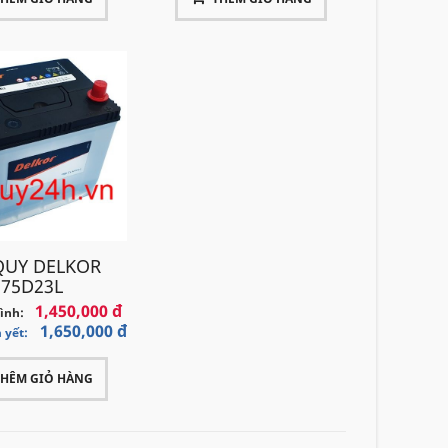
QUY DELKOR
75D23L
1,450,000 đ
bình:
1,650,000 đ
 yết:
THÊM GIỎ HÀNG