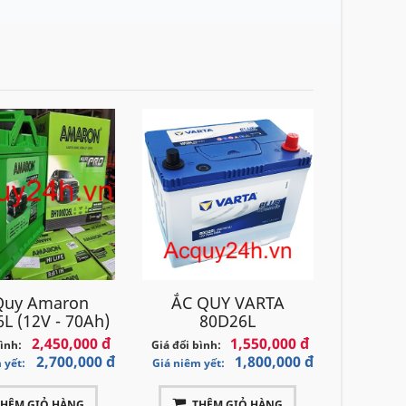
Quy Amaron
ẮC QUY VARTA
L (12V - 70Ah)
80D26L
2,450,000 đ
1,550,000 đ
bình:
Giá đổi bình:
2,700,000 đ
1,800,000 đ
 yết:
Giá niêm yết:
THÊM GIỎ HÀNG
THÊM GIỎ HÀNG