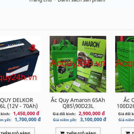
 QUY DELKOR
Ắc Quy Amaron 65Ah
Ắc 
6L (12V - 70Ah)
Q85\90D23L
100D26
1,450,000 đ
2,900,000 đ
 bình:
Giá đổi bình:
Giá đổi 
1,700,000 đ
3,100,000 đ
êm yết:
Giá niêm yết:
Giá niêm
THÊM GIỎ HÀNG
THÊM GIỎ HÀNG