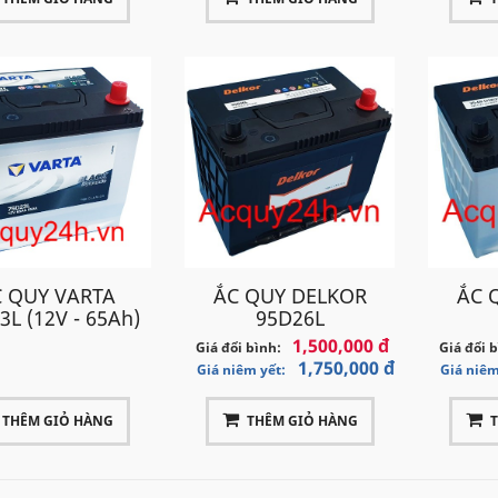
 QUY VARTA
ẮC QUY DELKOR
ẮC 
3L (12V - 65Ah)
95D26L
1,500,000 đ
Giá đổi bình:
Giá đổi 
1,750,000 đ
Giá niêm yết:
Giá niêm
THÊM GIỎ HÀNG
THÊM GIỎ HÀNG