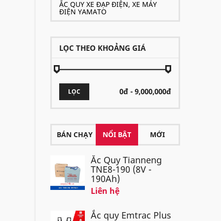
ẮC QUY XE ĐẠP ĐIỆN, XE MÁY
ĐIỆN YAMATO
LỌC THEO KHOẢNG GIÁ
LỌC
BÁN CHẠY
NỔI BẬT
MỚI
Ắc Quy Tianneng
TNE8-190 (8V -
190Ah)
Liên hệ
Ắc quy Emtrac Plus