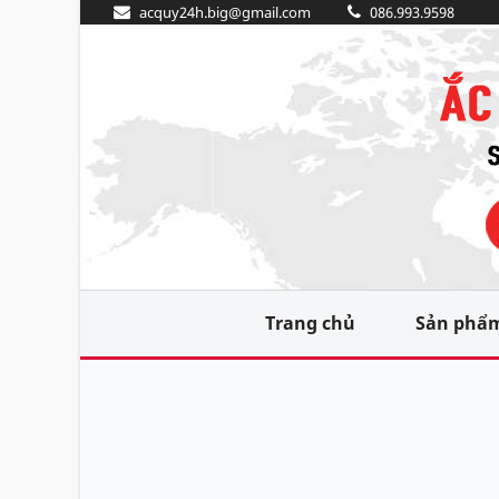
acquy24h.big@gmail.com
086.993.9598
Trang chủ
Sản phẩ