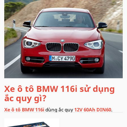
Xe ô tô BMW 116i sử dụng
ắc quy gì?
Xe ô tô BMW 116i
dùng ắc quy
12V 60Ah DIN60
.
Nên mua thương hiệu ắc quy nào?