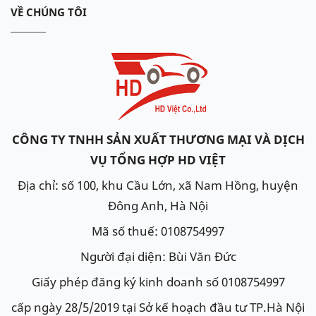
VỀ CHÚNG TÔI
dịch vụ thay thế ắc quy tận nơi cho xe
BMW 116i
,
chắc chắn chúng tôi sẽ làm hài lòng quý khách.
Bình ắc quy thay thế cho
xe BMW 116i
BMW 116i
cần nguồn điện ổn định, nên trang bị
CÔNG TY TNHH SẢN XUẤT THƯƠNG MẠI VÀ DỊCH
bình ắc quy khô theo tiêu chuẩn DIN của Đức
VỤ TỔNG HỢP HD VIỆT
để đem lại hiệu xuất tối ưu cho hệ thống điện của
xe. Các bình ắc quy có thể trang bị để đảm bảo độ
Địa chỉ: số 100, khu Cầu Lớn, xã Nam Hồng, huyện
bền và tuổi thọ bình ắc quy như:
Đông Anh, Hà Nội
Mã số thuế: 0108754997
Ắc quy GS MF DIN60L-LBN (12V-60Ah)
Người đại diện: Bùi Văn Đức
Model sản phẩm: MF GS DIN60L
Giấy phép đăng ký kinh doanh số 0108754997
Điện áp: 12V
cấp ngày 28/5/2019 tại Sở kế hoạch đầu tư TP.Hà Nội
Dung lượng: 60Ah