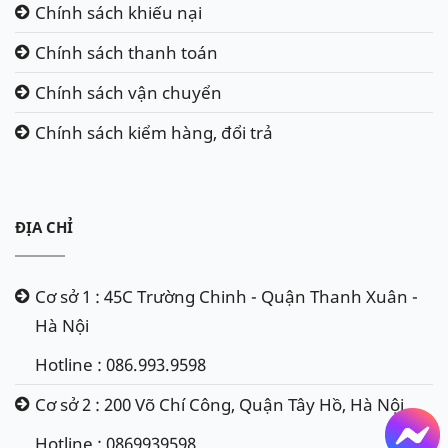
Chính sách khiếu nại
Điện áp: 12V
Chính sách thanh toán
Dung lượng: 60AH
Thương hiệ
u Đức sản xuất tại Hàn Quốc
Chính sách vận chuyển
Bảo hành: 12 tháng
Chính sách kiểm hàng, đổi trả
Giá bán: 1.700.000đ (Giá bình mới, chưa thu hồi
bình cũ. Giá thay đổi tùy từng thời điểm)
Ắc quy Amaron DIN60 (12v-60Ah
)
ĐỊA CHỈ
Mã số: DIN 60Ah
Điện áp: 12V
Cơ sở 1 : 45C Trường Chinh - Quận Thanh Xuân -
Dung lượng: 60 Ah
Hà Nội
Thương
hiệ
u Mỹ sản xuất tại Ấn Độ
Hotline : 086.993.9598
Bảo hành: 18 tháng
Giá bán: 2.600.000đ (Giá bình mới, chưa thu hồi
Cơ sở 2 : 200 Võ Chí Công, Quận Tây Hồ, Hà Nội
bình cũ. Giá thay đổi tùy từng thời điểm)
Hotline : 0869939598