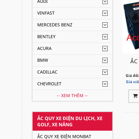
AUDI
VINFAST
MERCEDES BENZ
BENTLEY
ACURA
BMW
ẮC
CADILLAC
Giá đổi
Giá ni
CHEVROLET
-- XEM THÊM --
ẮC QUY XE ĐIỆN DU LỊCH, XE
GOLF, XE NÂNG
ẮC QUY XE ĐIỆN MONBAT