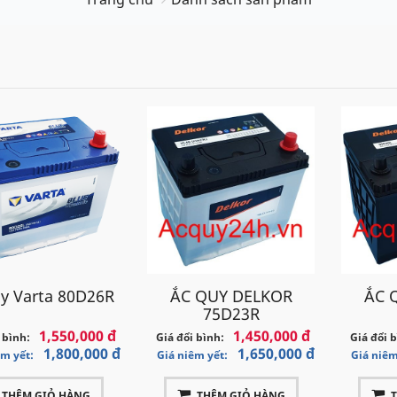
y Varta 80D26R
ẮC QUY DELKOR
ẮC 
75D23R
1,550,000 đ
1,450,000 đ
 bình:
Giá đổi bình:
Giá đổi 
1,800,000 đ
1,650,000 đ
êm yết:
Giá niêm yết:
Giá niêm
THÊM GIỎ HÀNG
THÊM GIỎ HÀNG