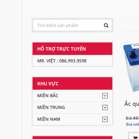
HỖ TRỢ TRỰC TUYẾN
MR. VIỆT : 086.993.9598
KHU VỰC
MIỀN BẮC
Ắc qu
MIỀN TRUNG
Giá đổi
MIỀN NAM
Giá ni