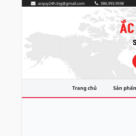
acquy24h.big@gmail.com
086.993.9598
Trang chủ
Sản phẩ