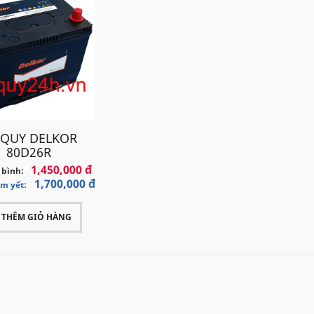
 QUY DELKOR
80D26R
1,450,000 đ
 bình:
1,700,000 đ
êm yết:
THÊM GIỎ HÀNG