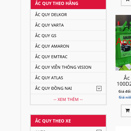
ẮC QUY THEO HÃNG
ẮC QUY DELKOR
ẮC QUY VARTA
ẮC QUY GS
ẮC QUY AMARON
ẮC QUY EMTRAC
ẮC QUY VIỄN THÔNG VISION
Ắc
ẮC QUY ATLAS
100D2
ẮC QUY ĐỒNG NAI
Giá đổi
Giá ni
-- XEM THÊM --
ẮC QUY THEO XE