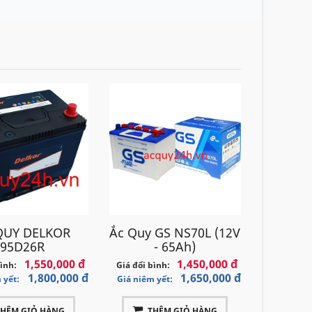
QUY DELKOR
Ắc Quy GS NS70L (12V
95D26R
- 65Ah)
1,550,000 đ
1,450,000 đ
bình:
Giá đổi bình:
1,800,000 đ
1,650,000 đ
 yết:
Giá niêm yết:
THÊM GIỎ HÀNG
THÊM GIỎ HÀNG