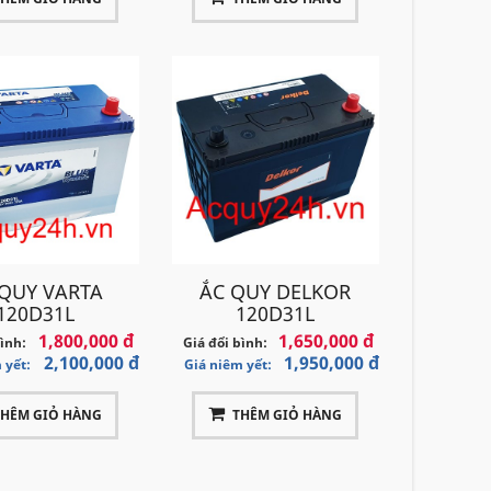
 QUY VARTA
ẮC QUY DELKOR
120D31L
120D31L
1,800,000 đ
1,650,000 đ
bình:
Giá đổi bình:
2,100,000 đ
1,950,000 đ
 yết:
Giá niêm yết:
THÊM GIỎ HÀNG
THÊM GIỎ HÀNG