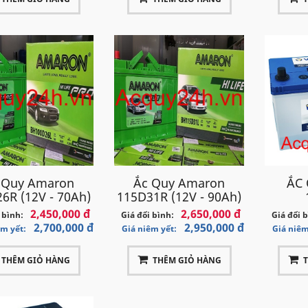
 Quy Amaron
Ắc Quy Amaron
ẮC
6R (12V - 70Ah)
115D31R (12V - 90Ah)
2,450,000 đ
2,650,000 đ
 bình:
Giá đổi bình:
Giá đổi 
2,700,000 đ
2,950,000 đ
êm yết:
Giá niêm yết:
Giá niêm
THÊM GIỎ HÀNG
THÊM GIỎ HÀNG