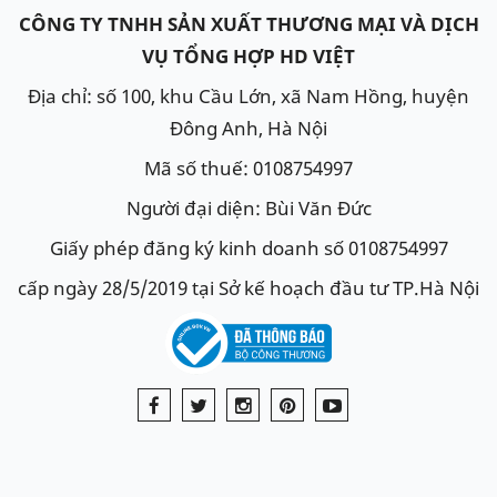
CÔNG TY TNHH SẢN XUẤT THƯƠNG MẠI VÀ DỊCH
tháng
VỤ TỔNG HỢP HD VIỆT
ẮC QUY VARTA AGM LN3 12V - 70Ah
- Bảo hành 12
tháng
Địa chỉ: số 100, khu Cầu Lớn, xã Nam Hồng, huyện
Đông Anh, Hà Nội
Khách hàng kích vào sản phẩm để xem thông tin
Mã số thuế: 0108754997
chi tiết
hoặc liên hệ với chúng tôi để được tư vấn lựa
Người đại diện: Bùi Văn Đức
chọn ắc quy tốt, phù hợp với nhu cầu sử dụng để tiết
kiệm tối đa chi phí mà vẫn đảm bảo độ bền của ắc
Giấy phép đăng ký kinh doanh số 0108754997
quy.
cấp ngày 28/5/2019 tại Sở kế hoạch đầu tư TP.Hà Nội
Bình ắc quy tốt cho xe Audi
Q2
Bình ắc quy
Varta AGM LN3 12V 70Ah
là bình ắc quy
tốt được khuyên dùng cho xe
Audi Q2