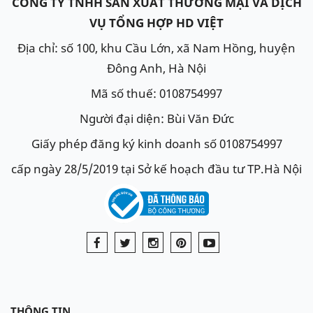
CÔNG TY TNHH SẢN XUẤT THƯƠNG MẠI VÀ DỊCH
VỤ TỔNG HỢP HD VIỆT
Địa chỉ: số 100, khu Cầu Lớn, xã Nam Hồng, huyện
Đông Anh, Hà Nội
Mã số thuế: 0108754997
Người đại diện: Bùi Văn Đức
Giấy phép đăng ký kinh doanh số 0108754997
cấp ngày 28/5/2019 tại Sở kế hoạch đầu tư TP.Hà Nội
THÔNG TIN