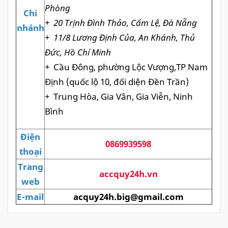
Phòng
Chi
+
20 Trịnh Đình Thảo, Cẩm Lệ, Đà Nẵng
nhánh
+
11/8 Lương Định Của, An Khánh, Thủ
Đức, Hồ Chí Minh
+
Cầu Đông, phường Lộc Vượng,TP Nam
Định (quốc lộ 10, đối diện Đền Trần)
+
Trung Hòa, Gia Vân, Gia Viễn, Ninh
Bình
Điện
0869939598
thoại
Trang
accquy24h.vn
web
E-mail
acquy24h.big@gmail.com