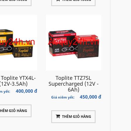
 Toplite YTX4L-
Toplite TTZ7SL
(12V-3.5Ah)
Supercharged (12V -
6Ah)
400,000 đ
m yết:
450,000 đ
Giá niêm yết:
THÊM GIỎ HÀNG
THÊM GIỎ HÀNG