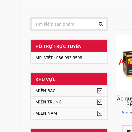
HỖ TRỢ TRỰC TUYẾN
MR. VIỆT : 086.993.9598
KHU VỰC
MIỀN BẮC
Ắc qu
MIỀN TRUNG
3B
Giá n
MIỀN NAM