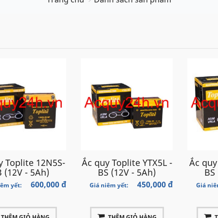
y Toplite 12N5S-
Ắc quy Toplite YTX5L -
Ắc quy
 (12V - 5Ah)
BS (12V - 5Ah)
BS 
600,000 đ
450,000 đ
iêm yết:
Giá niêm yết:
Giá niê
THÊM GIỎ HÀNG
THÊM GIỎ HÀNG