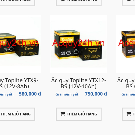
y Toplite YTX9-
Ắc quy Toplite YTX12-
Ắc quy
S (12V-8Ah)
BS (12V-10Ah)
BS 
580,000 đ
750,000 đ
iêm yết:
Giá niêm yết:
Giá niê
THÊM GIỎ HÀNG
THÊM GIỎ HÀNG