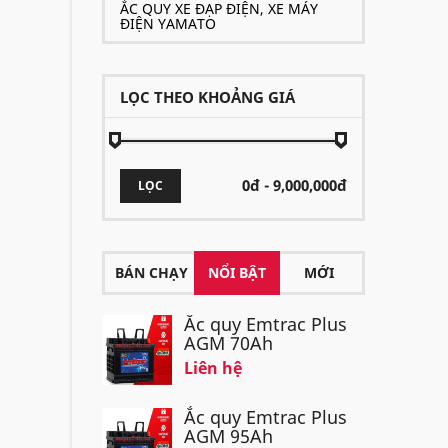
ẮC QUY XE ĐẠP ĐIỆN, XE MÁY
ĐIỆN YAMATO
LỌC THEO KHOẢNG GIÁ
LỌC
BÁN CHẠY
NỔI BẬT
MỚI
Ắc quy Emtrac Plus
AGM 70Ah
Liên hệ
Ắc quy Emtrac Plus
AGM 95Ah