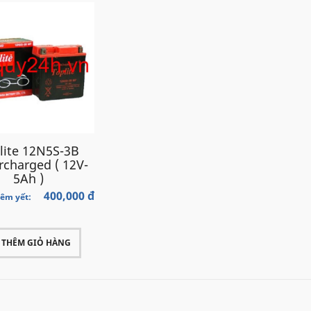
lite 12N5S-3B
rcharged ( 12V-
5Ah )
400,000 đ
iêm yết:
THÊM GIỎ HÀNG