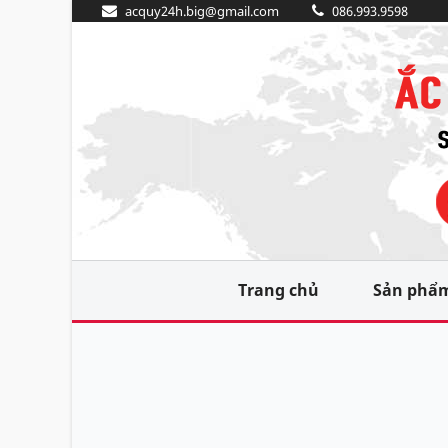
acquy24h.big@gmail.com
086.993.9598
Trang chủ
Sản phẩ