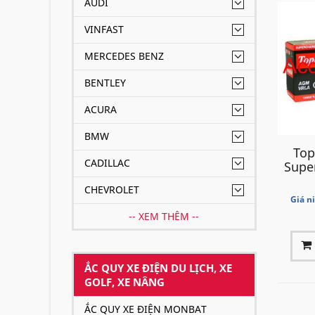
AUDI
VINFAST
MERCEDES BENZ
BENTLEY
ACURA
BMW
Top
CADILLAC
Supe
CHEVROLET
Giá n
-- XEM THÊM --
ẮC QUY XE ĐIỆN DU LỊCH, XE
GOLF, XE NÂNG
ẮC QUY XE ĐIỆN MONBAT