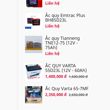
Liên hệ
Ắc quy Emtrac Plus
BH85D23L
Liên hệ
Ắc quy Tianneng
TNE12-75 (12V -
75Ah)
Liên hệ
ẮC QUY VARTA
55D23L (12V - 60Ah)
1,400,000 đ
1,600,000 đ
Ắc Quy Varta 65-7MF
2,350,000 đ
2,650,000 đ