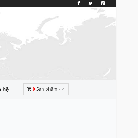
n hệ
0
Sản phẩm -