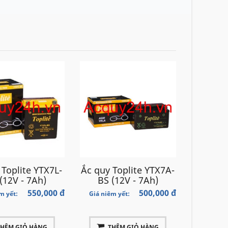
 Toplite YTX7L-
Ắc quy Toplite YTX7A-
(12V - 7Ah)
BS (12V - 7Ah)
550,000 đ
500,000 đ
m yết:
Giá niêm yết:
THÊM GIỎ HÀNG
THÊM GIỎ HÀNG