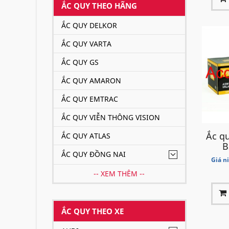
ẮC QUY THEO HÃNG
ẮC QUY DELKOR
ẮC QUY VARTA
ẮC QUY GS
ẮC QUY AMARON
ẮC QUY EMTRAC
ẮC QUY VIỄN THÔNG VISION
Ắc qu
ẮC QUY ATLAS
B
ẮC QUY ĐỒNG NAI
Giá n
-- XEM THÊM --
ẮC QUY THEO XE