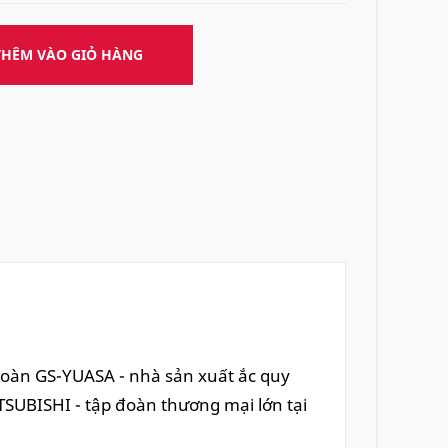
THÊM VÀO GIỎ HÀNG
đoàn GS-YUASA - nhà sản xuất ắc quy
TSUBISHI - tập đoàn thương mại lớn tại