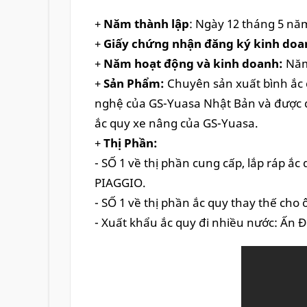
+
Năm thành lập
: Ngày 12 tháng 5 nă
+
Giấy chứng nhận đăng ký kinh doa
+
Năm hoạt động và kinh doanh:
Năm
+
Sản Phẩm:
Chuyên sản xuất bình ắc q
nghệ của GS-Yuasa Nhật Bản và được q
ắc quy xe nâng của GS-Yuasa.
+
Thị Phần:
- SỐ 1 về thị phần cung cấp, lắp ráp
PIAGGIO.
- SỐ 1 về thị phần ắc quy thay thế cho ô
- Xuất khẩu ắc quy đi nhiều nước: Ấn