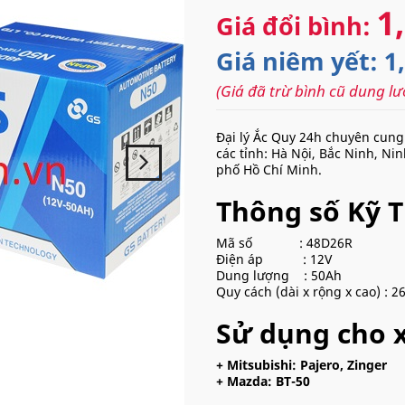
1
Giá đổi bình:
Giá niêm yết: 1
(Giá đã trừ bình cũ dung 
Đại lý Ắc Quy 24h chuyên cung
các tỉnh: Hà Nội, Bắc Ninh, N
phố Hồ Chí Minh.
Thông số Kỹ 
Mã số : 48D26R
Điện áp : 12V
Dung lượng : 50Ah
Quy cách (dài x rộng x cao) : 2
Sử dụng cho x
+ Mitsubishi: Pajero, Zinger
+ Mazda: BT-50