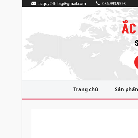
acquy24h.big@gmail.com
086.993.9598
Trang chủ
Sản phẩ