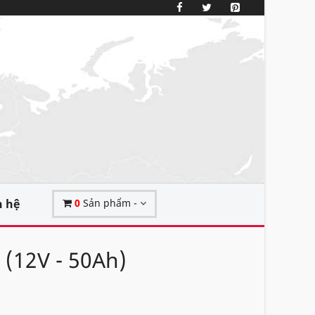
n hệ
0
Sản phẩm -
 (12V - 50Ah)