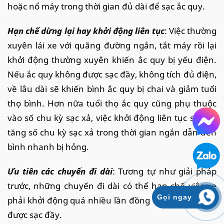
hoặc nổ máy trong thời gian đủ dài để sạc ắc quy.
Hạn chế dừng lại hay khởi động liên tục
: Việc thường
xuyên lái xe với quãng đường ngắn, tắt máy rồi lại
khởi động thường xuyên khiến ắc quy bị yếu điện.
Nếu ắc quy không được sạc đầy, không tích đủ điện,
về lâu dài sẽ khiến bình ắc quy bị chai và giảm tuổi
thọ bình. Hơn nữa tuổi thọ ắc quy cũng phụ thuộc
vào số chu kỳ sạc xả, việc khởi động liên tục sẽ làm
tăng số chu kỳ sạc xả trong thời gian ngắn dẫn đến
bình nhanh bị hỏng.
Ưu tiên các chuyến đi dài
: Tương tự như giải pháp
trước, những chuyến đi dài có thể hạn chế việc xe
Gọi ngay
phải khởi động quá nhiều lần đồng thời giúp ắc quy
được sạc đầy.