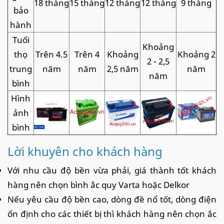
18 tháng
15 tháng
12 tháng
12 tháng
9 tháng
bảo
hành
Tuổi
Khoảng
thọ
Trên 4.5
Trên 4
Khoảng
Khoảng 2
2 - 2,5
trung
năm
năm
2,5 năm
năm
năm
bình
Hình
ảnh
bình
Lời khuyên cho khách hàng
Với nhu cầu độ bền vừa phải, giá thành tốt khách
hàng nên chọn bình ắc quy Varta hoặc Delkor
Nếu yêu cầu độ bền cao, dòng đề nổ tốt, dòng điện
ổn định cho các thiết bị thì khách hàng nên chọn ắc