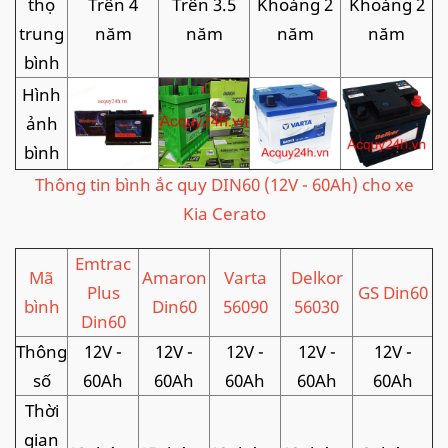
thọ
Trên 4
Trên 3.5
Khoảng 2
Khoảng 2
trung
năm
năm
năm
năm
bình
Hình
ảnh
bình
Thông tin bình ắc quy DIN60 (12V - 60Ah) cho xe
Kia Cerato
Emtrac
Mã
Amaron
Varta
Delkor
Plus
GS Din60
bình
Din60
56090
56030
Din60
Thông
12V -
12V -
12V -
12V -
12V -
số
60Ah
60Ah
60Ah
60Ah
60Ah
Thời
gian