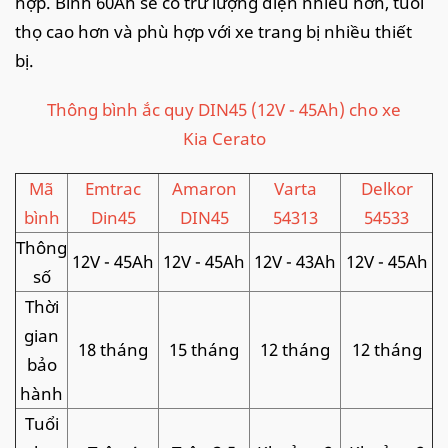
hợp. Bình 60Ah sẽ có trữ lượng điện nhiều hơn, tuổi
thọ cao hơn và phù hợp với xe trang bị nhiều thiết
bị.
Thông bình ắc quy DIN45 (12V - 45Ah) cho xe
Kia Cerato
Mã
Emtrac
Amaron
Varta
Delkor
bình
Din45
DIN45
54313
54533
Thông
12V - 45Ah
12V - 45Ah
12V - 43Ah
12V - 45Ah
số
Thời
gian
18 tháng
15 tháng
12 tháng
12 tháng
bảo
hành
Tuổi