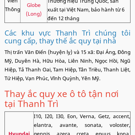
Viễn
Thương hiệu Trung Quốc, sản
Globe
Thông
xuất tại Việt Nam, bảo hành từ 6
(Long)
đến 12 tháng
Các khu vực Thanh Trì chúng tôi
cung cấp, thay thế ắc quy tại nhà
Thị trấn Văn Điển (huyện lỵ) và 15 xã: Đại Áng, Đông
Mỹ, Duyên Hà, Hữu Hòa, Liên Ninh, Ngọc Hồi, Ngũ
Hiệp, Tả Thanh Oai, Tam Hiệp, Tân Triều, Thanh Liệt,
Tứ Hiệp, Vạn Phúc, Vĩnh Quỳnh, Yên Mỹ.
Thay ắc quy xe ô tô tận nơi
tại Thanh Trì
I10, I20, I30, Eon, Verna, Getz, accent,
elantra, avante, sonata, voloster,
Hyundai
gennis, azera, creta, epuus, kona,