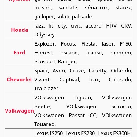
tucson, santafe, vẻnacruz, starex,
galloper, solati, palisade
Jazz, fit, city, civic, accord, HRV, CRV,
Honda
Odyssey
Explozer, Focus, Fiesta, laser, F150,
Ford
Everest, escape, transit, mondeo,
ecosport, Ranger.
Spark, Aveo, Cruze, Lacetty, Orlando,
Chevorlet
Vivant, Captival, Trax, Colorado,
Traiblazer.
VOlkswagen Tiguan, VOlkswagen
Beetle, VOlkswagen Scirocco,
Volkwagen
VOlkswagen Passat CC, VOlkswagen
Touareg.
Lexus IS250, Lexus ES230, Lexus ES300H,