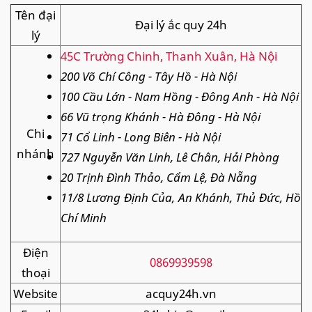
Tên đại
Đại lý ắc quy 24h
lý
45C Trường Chinh, Thanh Xuân, Hà Nội
200 Võ Chí Công - Tây Hồ - Hà Nội
100 Cầu Lớn - Nam Hồng - Đông Anh - Hà Nội
66 Vũ trọng Khánh - Hà Đông - Hà Nội
Chi
71 Cổ Linh - Long Biên - Hà Nội
nhánh
727 Nguyễn Văn Linh, Lê Chân, Hải Phòng
20 Trịnh Đình Thảo, Cẩm Lệ, Đà Nẵng
11/8 Lương Định Của, An Khánh, Thủ Đức, Hồ
Chí Minh
Điện
0869939598
thoại
Website
acquy24h.vn