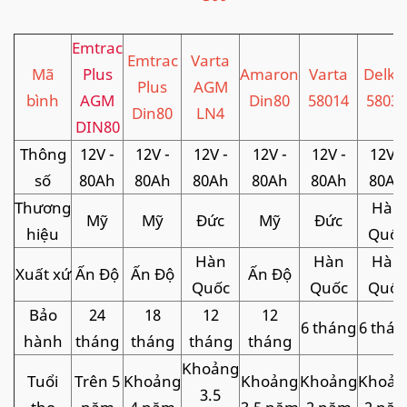
Emtrac
Emtrac
Varta
Mã
Plus
Amaron
Varta
Delko
Plus
AGM
bình
AGM
Din80
58014
58039
Din80
LN4
DIN80
Thông
12V -
12V -
12V -
12V -
12V -
12V -
số
80Ah
80Ah
80Ah
80Ah
80Ah
80Ah
Thương
Hàn
Mỹ
Mỹ
Đức
Mỹ
Đức
hiệu
Quốc
Hàn
Hàn
Hàn
Xuất xứ
Ấn Độ
Ấn Độ
Ấn Độ
Quốc
Quốc
Quốc
Bảo
24
18
12
12
6 tháng
6 thán
hành
tháng
tháng
tháng
tháng
Khoảng
Tuổi
Trên 5
Khoảng
Khoảng
Khoảng
Khoản
3.5