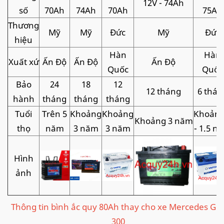
12V - 74Ah
số
70Ah
74Ah
70Ah
75Ah
Thương
Mỹ
Mỹ
Đức
Mỹ
Đức
hiệu
Hàn
Hàn
Xuất xứ
Ấn Độ
Ấn Độ
Ấn Độ
Quốc
Quốc
Bảo
24
18
12
12 tháng
6 thán
hành
tháng
tháng
tháng
Tuổi
Trên 5
Khoảng
Khoảng
Khoảng
Khoảng 3 năm
thọ
năm
3 năm
3 năm
- 1.5 n
Hình
ảnh
Thông tin bình ắc quy 80Ah thay cho xe Mercedes GL
300