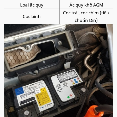
Loại ắc quy
Ắc quy khô AGM
Cọc trái, cọc chìm (tiêu
Cọc bình
chuẩn Din)