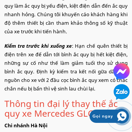
quy làm ắc quy bị yếu điện, kiệt điện dẫn đến ắc quy
nhanh hỏng. Chúng tôi khuyến cáo khách hàng khi
độ thêm thiết bị cần tham khảo thông số kỹ thuật
của xe trước khi tiến hành.
Kiểm tra trước khi xuống xe
: Hạn chế quên thiết bị
điện trên xe để dẫn tới bình ắc quy bị hết kiệt điện,
những sự cố như thế làm giảm tuổi thọ sử dụng
bình ắc quy. Định kỳ kiểm tra kết nối gữa dây cấp
nguồn cho xe với 2 đầu cọc bình ắc quy xem có chắc
chắn nếu bị bẩn thì vệ sinh lau chùi lại.
Thông tin đại lý thay thế ắc
quy xe Mercedes GLC 250
Gọi ngay
Chi nhánh Hà Nội