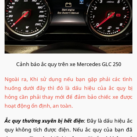
Cảnh báo ắc quy trên xe Mercedes GLC 250
Ngoài ra, Khi sử dụng nếu bạn gặp phải các tình
huống dưới đây thì đó là dấu hiệu của ắc quy bị
hỏng cần phải thay mới để đảm bảo chiếc xe được
hoạt động ổn định, an toàn.
Ắc quy thường xuyên bị hết điện
: Đây là dấu hiệu ắc
quy không tích được điện. Nếu ắc quy của bạn đã