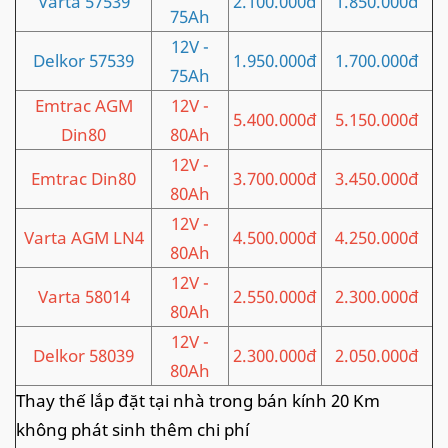
Varta 57539
2.100.000đ
1.850.000đ
75Ah
12V -
Delkor 57539
1.950.000đ
1.700.000đ
75Ah
Emtrac AGM
12V -
5.400.000đ
5.150.000đ
Din80
80Ah
12V -
Emtrac Din80
3.700.000đ
3.450.000đ
80Ah
12V -
Varta AGM LN4
4.500.000đ
4.250.000đ
80Ah
12V -
Varta 58014
2.550.000đ
2.300.000đ
80Ah
12V -
Delkor 58039
2.300.000đ
2.050.000đ
80Ah
Thay thế lắp đặt tại nhà trong bán kính 20 Km
không phát sinh thêm chi phí