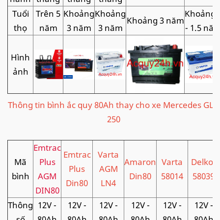
Tuổi
Trên 5
Khoảng
Khoảng
Khoảng 
Khoảng 3 năm
thọ
năm
3 năm
3 năm
- 1.5 nă
Hình
ảnh
Thông tin bình ắc quy 80Ah thay cho xe Mercedes GLC
250
Emtrac
Emtrac
Varta
Mã
Plus
Amaron
Varta
Delkor
Plus
AGM
bình
AGM
Din80
58014
58039
Din80
LN4
DIN80
Thông
12V -
12V -
12V -
12V -
12V -
12V -
số
80Ah
80Ah
80Ah
80Ah
80Ah
80Ah