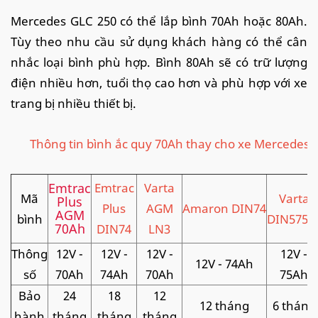
Mercedes GLC 250 có thể lắp bình 70Ah hoặc 80Ah.
Tùy theo nhu cầu sử dụng khách hàng có thể cân
nhắc loại bình phù hợp. Bình 80Ah sẽ có trữ lượng
điện nhiều hơn, tuổi thọ cao hơn và phù hợp với xe
trang bị nhiều thiết bị.
Thông tin bình ắc quy 70Ah thay cho xe Mercedes 
Emtrac
Emtrac
Varta
Mã
Varta
Plus
Plus
AGM
Amaron DIN74
AGM
bình
DIN5753
70Ah
DIN74
LN3
Thông
12V -
12V -
12V -
12V -
12V - 74Ah
số
70Ah
74Ah
70Ah
75Ah
Bảo
24
18
12
12 tháng
6 tháng
hành
tháng
tháng
tháng