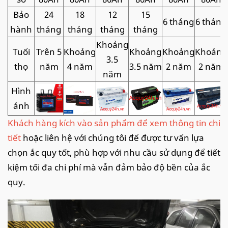
Bảo
24
18
12
15
6 tháng
6 tháng
hành
tháng
tháng
tháng
tháng
Khoảng
Tuổi
Trên 5
Khoảng
Khoảng
Khoảng
Khoảng
3.5
thọ
năm
4 năm
3.5 năm
2 năm
2 năm
năm
Hình
ảnh
Khách hàng kích vào sản phẩm để xem thông tin chi
tiết
hoặc liên hệ với chúng tôi để được tư vấn lựa
chọn ắc quy tốt, phù hợp với nhu cầu sử dụng để tiết
kiệm tối đa chi phí mà vẫn đảm bảo độ bền của ắc
quy.