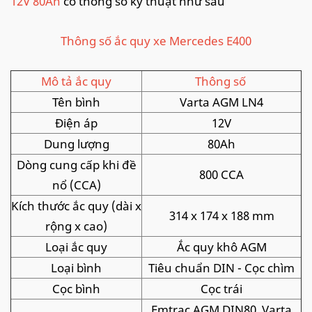
12V 80Ah
có thông số kỹ thuật như sau
Thông số ắc quy xe Mercedes E400
Mô tả ắc quy
Thông số
Tên bình
Varta AGM LN4
Điện áp
12V
Dung lượng
80Ah
Dòng cung cấp khi đề
800 CCA
nổ (CCA)
Kích thước ắc quy (dài x
314 x 174 x 188 mm
rộng x cao)
Loại ắc quy
Ắc quy khô AGM
Loại bình
Tiêu chuẩn DIN - Cọc chìm
Cọc bình
Cọc trái
Emtrac AGM DIN80, Varta