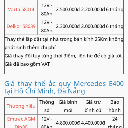
12V -
Varta 58014
2.500.000đ
2.200.000đ
6 tháng
80Ah
12V -
Delkor 58039
2.300.000đ
2.000.000đ
6 tháng
80Ah
Thay thế lắp đặt tại nhà trong bán kính 25Km không
phát sinh thêm chi phí
Giá thay đổi tùy từng thời điểm, liên hệ để có giá tốt
Giá đã bao gồm VAT
Giá thay thế ắc quy Mercedes E400
tại Hồ Chí Minh, Đà Nẵng
Thông
Giá bình
Giá trừ
Bảo
Thương hiệu
số
mới
bình cũ
hành
Emtrac AGM
12V -
24
4.800.000đ
4.400.000đ
Din80
80Ah
tháng