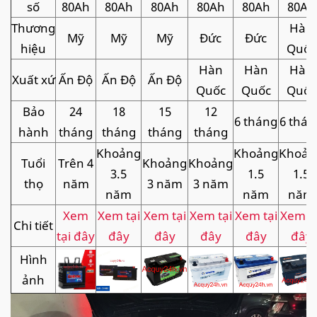
số
80Ah
80Ah
80Ah
80Ah
80Ah
80Ah
Thương
Hàn
Mỹ
Mỹ
Mỹ
Đức
Đức
hiệu
Quốc
Hàn
Hàn
Hàn
Xuất xứ
Ấn Độ
Ấn Độ
Ấn Độ
Quốc
Quốc
Quốc
Bảo
24
18
15
12
6 tháng
6 thán
hành
tháng
tháng
tháng
tháng
Khoảng
Khoảng
Khoản
Tuổi
Trên 4
Khoảng
Khoảng
3.5
1.5
1.5
thọ
năm
3 năm
3 năm
năm
năm
năm
Xem
Xem tại
Xem tại
Xem tại
Xem tại
Xem tạ
Chi tiết
tại đây
đây
đây
đây
đây
đây
Hình
ảnh