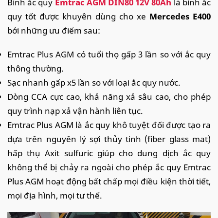
Bình ắc quy
Emtrac AGM DIN80 12V 80Ah
là bình ắc
quy tốt được khuyên dùng cho xe
Mercedes E400
bởi những ưu điểm sau:
Emtrac Plus AGM có tuổi thọ gấp 3 lần so với ắc quy
thông thường.
Sạc nhanh gấp x5 lần so với loại ắc quy nước.
Dòng CCA cực cao, khả năng xả sâu cao, cho phép
quy trình nạp xả vận hành liên tục.
Emtrac Plus AGM là ắc quy khô tuyệt đối được tạo ra
dựa trên nguyên lý sợi thủy tinh (fiber glass mat)
hấp thụ Axit sulfuric giúp cho dung dịch ắc quy
không thể bị chảy ra ngoài cho phép ắc quy Emtrac
Plus AGM hoạt động bất chấp mọi điều kiện thời tiết,
mọi địa hình, mọi tư thế.