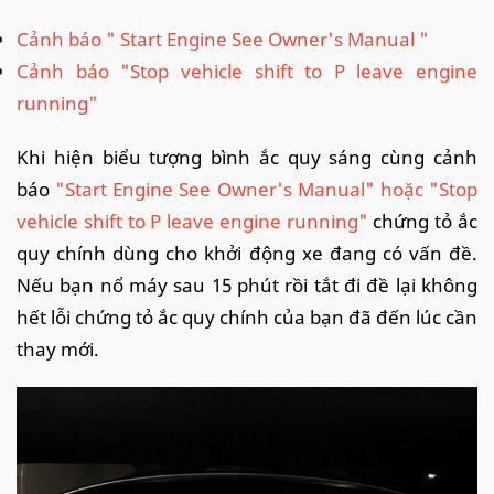
Cảnh báo " Start Engine See Owner's Manual "
Cảnh báo "Stop vehicle shift to P leave engine
running"
Khi hiện biểu tượng bình ắc quy sáng cùng cảnh
báo
"Start Engine See Owner's Manual" hoặc "Stop
vehicle shift to P leave engine running"
chứng tỏ ắc
quy chính dùng cho khởi động xe đang có vấn đề.
Nếu bạn nổ máy sau 15 phút rồi tắt đi đề lại không
hết lỗi chứng tỏ ắc quy chính của bạn đã đến lúc cần
thay mới.