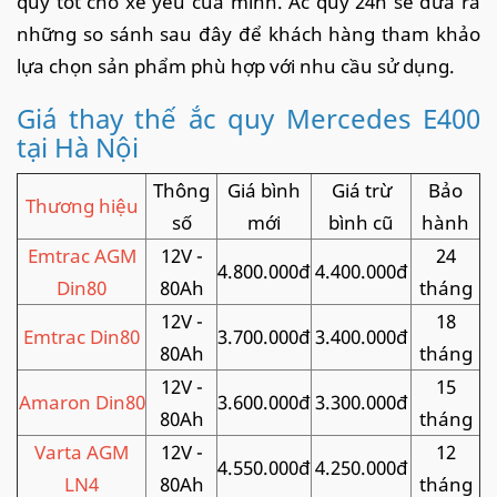
quy tốt cho xế yêu của mình. Ắc quy 24h sẽ đưa ra
những so sánh sau đây để khách hàng tham khảo
lựa chọn sản phẩm phù hợp với nhu cầu sử dụng.
Giá thay thế ắc quy Mercedes E400
tại Hà Nội
Thông
Giá bình
Giá trừ
Bảo
Thương hiệu
số
mới
bình cũ
hành
Emtrac AGM
12V -
24
4.800.000đ
4.400.000đ
Din80
80Ah
tháng
12V -
18
Emtrac Din80
3.700.000đ
3.400.000đ
80Ah
tháng
12V -
15
Amaron Din80
3.600.000đ
3.300.000đ
80Ah
tháng
Varta AGM
12V -
12
4.550.000đ
4.250.000đ
LN4
80Ah
tháng