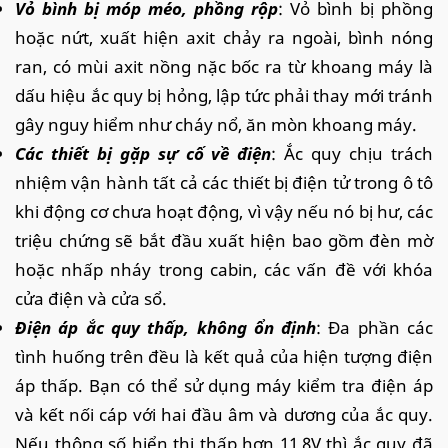
Vỏ bình bị móp méo, phồng rộp
: Vỏ bình bị phồng
hoặc nứt, xuất hiện axit chảy ra ngoài, bình nóng
ran, có mùi axit nồng nặc bốc ra từ khoang máy là
dấu hiệu ắc quy bị hỏng, lập tức phải thay mới tránh
gây nguy hiểm như cháy nổ, ăn mòn khoang máy.
Các thiết bị gặp sự cố về điện
: Ắc quy chịu trách
nhiệm vận hành tất cả các thiết bị điện tử trong ô tô
khi động cơ chưa hoạt động, vì vậy nếu nó bị hư, các
triệu chứng sẽ bắt đầu xuất hiện bao gồm đèn mờ
hoặc nhấp nháy trong cabin, các vấn đề với khóa
cửa điện và cửa sổ.
Điện áp ắc quy thấp, không ổn định
: Đa phần các
tình huống trên đều là kết quả của hiện tượng điện
áp thấp. Bạn có thể sử dụng máy kiểm tra điện áp
và kết nối cáp với hai đầu âm và dương của ắc quy.
Nếu thông số hiển thị thấp hơn 11,8V thì ắc quy đã