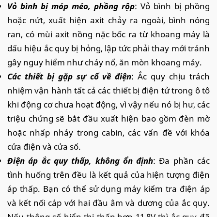
Vỏ bình bị móp méo, phồng rộp
: Vỏ bình bị phồng
hoặc nứt, xuất hiện axit chảy ra ngoài, bình nóng
ran, có mùi axit nồng nặc bốc ra từ khoang máy là
dấu hiệu ắc quy bị hỏng, lập tức phải thay mới tránh
gây nguy hiểm như cháy nổ, ăn mòn khoang máy.
Các thiết bị gặp sự cố về điện
: Ắc quy chịu trách
nhiệm vận hành tất cả các thiết bị điện tử trong ô tô
khi động cơ chưa hoạt động, vì vậy nếu nó bị hư, các
triệu chứng sẽ bắt đầu xuất hiện bao gồm đèn mờ
hoặc nhấp nháy trong cabin, các vấn đề với khóa
cửa điện và cửa sổ.
Điện áp ắc quy thấp, không ổn định
: Đa phần các
tình huống trên đều là kết quả của hiện tượng điện
áp thấp. Bạn có thể sử dụng máy kiểm tra điện áp
và kết nối cáp với hai đầu âm và dương của ắc quy.
Nếu thông số hiển thị thấp hơn 11,8V thì ắc quy đã