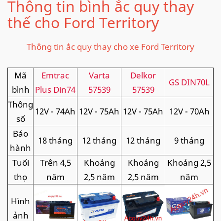
Thông tin bình ắc quy thay
thế cho Ford Territory
Thông tin ắc quy thay cho xe Ford Territory
Mã
Emtrac
Varta
Delkor
GS DIN70L
bình
Plus Din74
57539
57539
Thông
12V - 74Ah
12V - 75Ah
12V - 75Ah
12V - 70Ah
số
Bảo
18 tháng
12 tháng
12 tháng
9 tháng
hành
Tuổi
Trên 4,5
Khoảng
Khoảng
Khoảng 2,5
thọ
năm
2,5 năm
2,5 năm
năm
Hình
ảnh