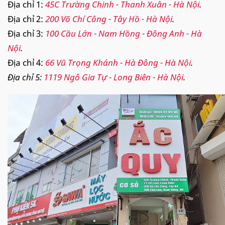
Địa chỉ 1:
45C Trường Chinh - Thanh Xuân - Hà Nội
.
Địa chỉ 2:
200 Võ Chí Công - Tây Hồ - Hà Nội
.
Địa chỉ 3:
100 Cầu Lớn - Nam Hồng - Đông Anh - Hà
Nội
.
Địa chỉ 4:
66 Vũ Trọng Khánh - Hà Đông - Hà Nội
.
Địa chỉ 5:
1119 Ngô Gia Tự - Long Biên - Hà Nội
.