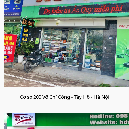
Cơ sở 200 Võ Chí Công - Tây Hồ - Hà Nội